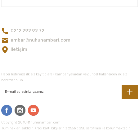
Ürün bilgilerinde hatalar bulunuyor.
Ürün fiyatı diğer sitelerden daha pahalı.
Bize Ulaşın
Bu ürüne benzer farklı alternatifler olmalı.
0212 292 92 72
ambar@nuhunambari.com
İletişim
Gönder
E-Bültene Kayıt Olun
Haber listemize ilk siz kayıt olarak kampanyalardan ve güncel haberlerden ilk siz
haberdar olun.
Copyright 2018 ©nuhunambari.com
Tüm hakları saklıdır. Kredi kartı bilgileriniz 256bit SSL sertifikası ile korunmaktadır.