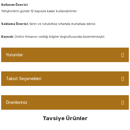
Kullanım Önerisi:
Yetişkinlerin günde 12 kapsüle kadar kullanabilirler.
Saklama Önerisi:
Serin ve rutubetsiz ortamda muhafaza ediniz.
Kaynak:
Üretici firmanın verdiği bilgiler doğrultusunda düzenlenmiştir.
Yorumlar
Taksit Seçenekleri
Bu ürüne ilk yorumu siz yapın!
Yorum Yaz
Önerileriniz
Bu ürünün fiyat bilgisi, resim, ürün açıklamalarında ve diğer konularda
Tavsiye Ürünler
yetersiz gördüğünüz noktaları öneri formunu kullanarak tarafımıza
iletebilirsiniz.