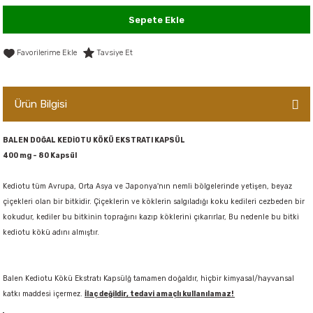
er,Soslar ve Konserveler
-Kadınlara Özel Bakım
Sepete Ekle
dırıcılar
-Bebek ve Çocuk Bakımı
Tavsiye Et
ekler
-Erkeklere Özel Bakım
Ürün Bilgisi
ve Tahıl Ezmeleri
- Hipoalerjenik Bakım Ürünleri
BALEN DOĞAL KEDİOTU KÖKÜ EKSTRATI KAPSÜL
 Çikolata
-Sabunlar
400 mg - 80 Kapsül
Kediotu tüm Avrupa, Orta Asya ve Japonya'nın nemli bölgelerinde yetişen, beyaz
Reçel ve Ezmeler
çiçekleri olan bir bitkidir. Çiçeklerin ve köklerin salgıladığı koku kedileri cezbeden bir
kokudur, kediler bu bitkinin toprağını kazıp köklerini çıkarırlar, Bu nedenle bu bitki
kediotu kökü adını almıştır.
Balen Kediotu Kökü Ekstratı Kapsülğ tamamen doğaldır, hiçbir kimyasal/hayvansal
katkı maddesi içermez.
İlaç değildir, tedavi amaçlı kullanılamaz!