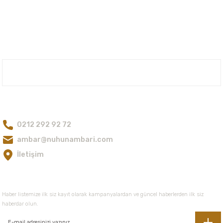
yetersiz gördüğünüz noktaları öneri formunu kullanarak tarafımıza
iletebilirsiniz.
Görüş ve önerileriniz için teşekkür ederiz.
Ürün resmi kalitesiz, bozuk veya görüntülenemiyor.
Ürün açıklamasında eksik bilgiler bulunuyor.
Nuh'un Ambarı
Ürün bilgilerinde hatalar bulunuyor.
Ürün fiyatı diğer sitelerden daha pahalı.
Bize Ulaşın
Bu ürüne benzer farklı alternatifler olmalı.
0212 292 92 72
ambar@nuhunambari.com
İletişim
Gönder
E-Bültene Kayıt Olun
Haber listemize ilk siz kayıt olarak kampanyalardan ve güncel haberlerden ilk siz
haberdar olun.