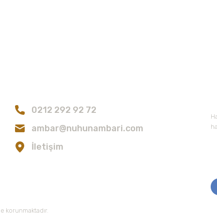
215,00 TL
Bize Ulaşın
E
Gönder
0212 292 92 72
Ha
ambar@nuhunambari.com
ha
İletişim
 ile korunmaktadır.