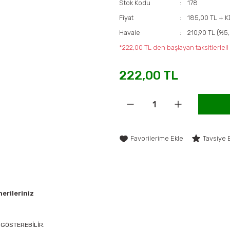
Stok Kodu
178
Fiyat
185,00 TL + 
Havale
210,90 TL (%5,
*222,00 TL den başlayan taksitlerle!!
222,00 TL
Tavsiye 
erileriniz
 GÖSTEREBİLİR.