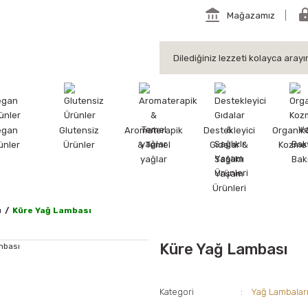
Mağazamız
egan
Glutensiz
Aromaterapik
Destekleyici
Organik
ünler
Ürünler
& Temel
Gıdalar &
Kozmet
yağlar
Sağlıklı
Bak
Yaşam
Ürünleri
ı
Küre Yağ Lambası
Küre Yağ Lambası
Kategori
Yağ Lambalar