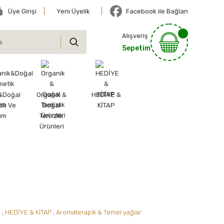
Üye Girişi
Yeni Üyelik
Facebook ile Bağlan
Alışveriş
Sepetim
&Doğal
Organik &
HEDİYE &
ik Ve
Doğal
KİTAP
ım
Temizlik
Ürünleri
ı
,
HEDİYE & KİTAP
,
Aromaterapik & Temel yağlar