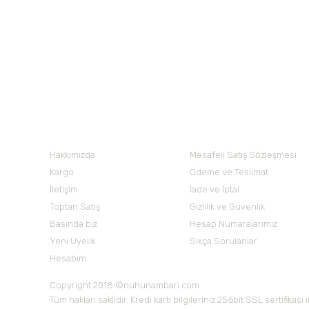
Ürün bilgilerinde hatalar bulunuyor.
Ürün fiyatı diğer sitelerden daha pahalı.
195,00 TL
195,00 TL
Bu ürüne benzer farklı alternatifler olmalı.
Nuh'un Ambarı
Hakkımızda
Mesafeli Satış Sözleşmesi
Kargo
Ödeme ve Teslimat
İletişim
İade ve İptal
Toptan Satış
Gizlilik ve Güvenlik
Basında biz
Hesap Numaralarımız
Yeni Üyelik
Sıkça Sorulanlar
Hesabım
Copyright 2018 ©nuhunambari.com
Tüm hakları saklıdır. Kredi kartı bilgileriniz 256bit SSL sertifikası