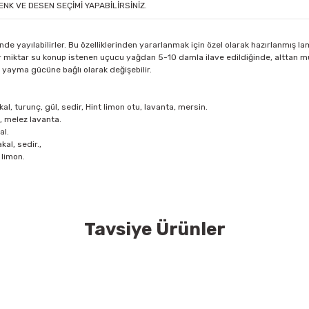
ENK VE DESEN SEÇİMİ YAPABİLİRSİNİZ.
de yayılabilirler. Bu özelliklerinden yararlanmak için özel olarak hazırlanmış l
 miktar su konup istenen uçucu yağdan 5-10 damla ilave edildiğinde, alttan mum
u yayma gücüne bağlı olarak değişebilir.
l, turunç, gül, sedir, Hint limon otu, lavanta, mersin.
, melez lavanta.
al.
al, sedir.,
 limon.
Tavsiye Ürünler
konularda yetersiz gördüğünüz noktaları öneri formunu kullanarak tarafımıza
Bu ürüne ilk yorumu siz yapın!
Yorum Yaz
ri Bacası Yağ Lambası