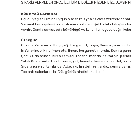
SİPARİŞ VERMEDEN ÖNCE İLETİŞİM BİLGİLERİMİZDEN BİZE ULAŞIP R
KÜRE YAĞ LAMBASI
Uçucu yağlar, ismine uygun olarak kolayca havada zerrecikler halin
Seramikten yapılmış bu lambanın saat camı şeklindeki tabağına bir
yayılır. Damla sayısı, oda büyüklüğü ve kullanılan uçucu yağın kok
Örneğin:
Oturma Yerlerinde:
Itır çiçeği, bergamot, Libya, Semra çamı, portaka
İş Yerlerinde:
Hint limon otu, limon, bergamot, mersin, Semra çamı
Çocuk Odalarında:
Kırpa paryası, rezene, mandalina, tarçın, portak
Yatak Odalarında:
Fas turuncu, gül, lavanta, kananga, santal, portak
Sigara içilen ortamlarda:
Adaçayı, hin defnesi, ardıç, semra çamı,
Toplantı salonlarında:
Gül, günlük hindistan, elemi.
Bu ürünün fiyat bilgisi, resim, ürün açıklamalarında ve diğer 
Görüş ve önerileriniz için teşekkür ederiz.
Ürün resmi kalitesiz, bozuk veya görüntülenemiyor.
Ürün açıklamasında eksik bilgiler bulunuyor.
Elegant Yağ Lambası
Estetik Yağ Lambası
Pe