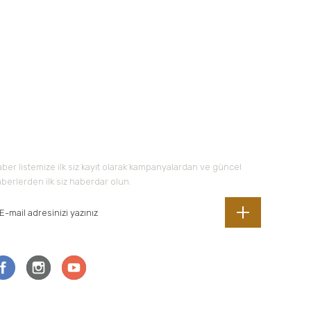
-Bültene Kayıt Olun
ber listemize ilk siz kayıt olarak kampanyalardan ve güncel
berlerden ilk siz haberdar olun.