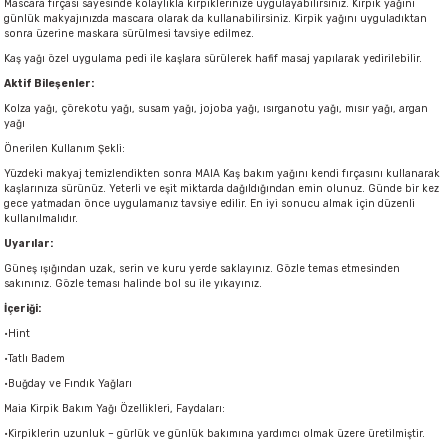
Mascara fırçası sayesinde kolaylıkla kirpiklerinize uygulayabilirsiniz. Kirpik yağını
günlük makyajınızda mascara olarak da kullanabilirsiniz. Kirpik yağını uyguladıktan
sonra üzerine maskara sürülmesi tavsiye edilmez.
Kaş yağı özel uygulama pedi ile kaşlara sürülerek hafif masaj yapılarak yedirilebilir.
Aktif Bileşenler:
Kolza yağı, çörekotu yağı, susam yağı, jojoba yağı, ısırganotu yağı, mısır yağı, argan
yağı
Önerilen Kullanım Şekli:
Yüzdeki makyaj temizlendikten sonra MAIA Kaş bakım yağını kendi fırçasını kullanarak
kaşlarınıza sürünüz. Yeterli ve eşit miktarda dağıldığından emin olunuz. Günde bir kez
gece yatmadan önce uygulamanız tavsiye edilir. En iyi sonucu almak için düzenli
kullanılmalıdır.
Uyarılar:
Güneş ışığından uzak, serin ve kuru yerde saklayınız. Gözle temas etmesinden
sakınınız. Gözle teması halinde bol su ile yıkayınız.
İçeriği:
•
Hint
•
Tatlı Badem
•
Buğday ve Fındık Yağları
Maia Kirpik Bakım Yağı Özellikleri, Faydaları:
•
Kirpiklerin uzunluk – gürlük ve günlük bakımına yardımcı olmak üzere üretilmiştir.