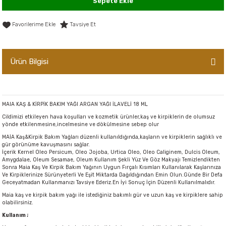
Sepete Ekle
er,Soslar ve Konserveler
-Kadınlara Özel Bakım
Tavsiye Et
dırıcılar
-Bebek ve Çocuk Bakımı
Ürün Bilgisi
ekler
-Erkeklere Özel Bakım
ve Tahıl Ezmeleri
- Hipoalerjenik Bakım Ürünleri
MAIA KAŞ & KİRPİK BAKIM YAĞI ARGAN YAĞI İLAVELİ 18 ML
 Çikolata
-Sabunlar
Cildimizi etkileyen hava koşulları ve kozmetik ürünler,kaş ve kirpiklerin de olumsuz
yönde etkilenmesine,incelmesine ve dökülmesine sebep olur
Reçel ve Ezmeler
MAİA Kaş&Kirpik Bakım Yağları düzenli kullanıldığında,kaşların ve kirpiklerin sağlıklı ve
gür görünüme kavuşmasını sağlar.
İçerik Kernel Oleo Persicum, Oleo Jojoba, Urtica Oleo, Oleo Caliginem, Dulcis Oleum,
Amygdalae, Oleum Sesamae, Oleum Kullanım Şekli Yüz Ve Göz Makyajı Temizlendikten
Sonra Maia Kaş Ve Kirpik Bakım Yağının Uygun Fırçalı Kısımları Kullanılarak Kaşlarınıza
Ve Kirpiklerinize Sürünyeterli Ve Eşit Miktarda Dağıldığından Emin Olun.Günde Bir Defa
Geceyatmadan Kullanmanızı Tavsiye Ederiz.En İyi Sonuç İçin Düzenli Kullanılmalıdır.
Maia kaş ve kirpik bakım yağı ile istediğiniz bakımlı gür ve uzun kaş ve kirpiklere sahip
olabilirsiniz.
Kullanım ;