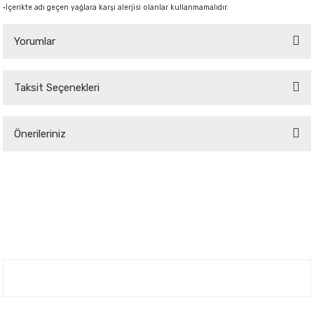
•
İçerikte adı geçen yağlara karşı alerjisi olanlar kullanmamalıdır.
Yorumlar
Taksit Seçenekleri
Bu ürüne ilk yorumu siz yapın!
Önerileriniz
Yorum Yaz
Bu ürünün fiyat bilgisi, resim, ürün açıklamalarında ve diğer konularda
yetersiz gördüğünüz noktaları öneri formunu kullanarak tarafımıza
iletebilirsiniz.
Görüş ve önerileriniz için teşekkür ederiz.
Ürün resmi kalitesiz, bozuk veya görüntülenemiyor.
Ürün açıklamasında eksik bilgiler bulunuyor.
Nuh'un Ambarı
Ürün bilgilerinde hatalar bulunuyor.
Ürün fiyatı diğer sitelerden daha pahalı.