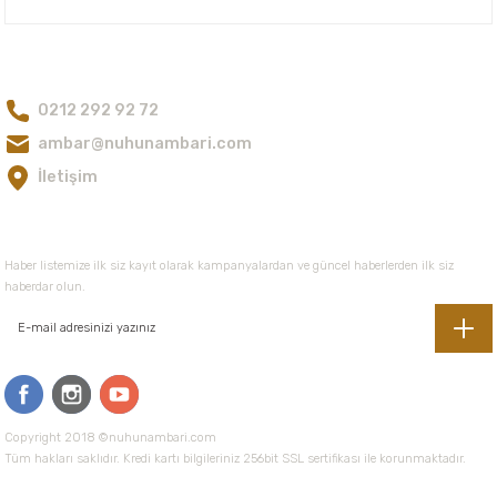
Ürün bilgilerinde hatalar bulunuyor.
Ürün fiyatı diğer sitelerden daha pahalı.
Bize Ulaşın
Bu ürüne benzer farklı alternatifler olmalı.
0212 292 92 72
ambar@nuhunambari.com
İletişim
Gönder
E-Bültene Kayıt Olun
Haber listemize ilk siz kayıt olarak kampanyalardan ve güncel haberlerden ilk siz
haberdar olun.
Copyright 2018 ©nuhunambari.com
Tüm hakları saklıdır. Kredi kartı bilgileriniz 256bit SSL sertifikası ile korunmaktadır.