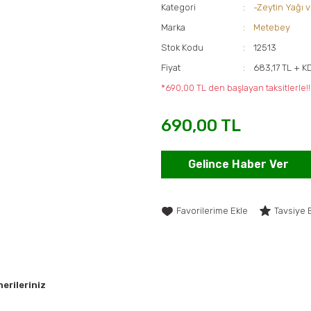
Kategori
-Zeytin Yağı 
Marka
Metebey
Stok Kodu
12513
Fiyat
683,17 TL + K
*690,00 TL den başlayan taksitlerle!!
690,00 TL
Gelince Haber Ver
Tavsiye 
erileriniz