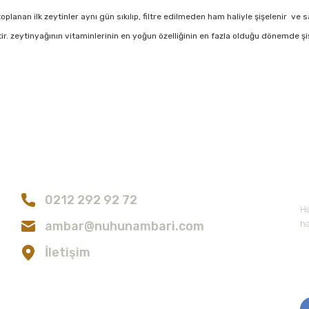
lanan ilk zeytinler aynı gün sıkılıp, filtre edilmeden ham haliyle şişelenir ve s
ir. zeytinyağının vitaminlerinin en yoğun özelliğinin en fazla olduğu dönemde şi
konularda yetersiz gördüğünüz noktaları öneri formunu kullanarak tarafımıza
Bu ürüne ilk yorumu siz yapın!
Bize Ulaşın
E
Yorum Yaz
0212 292 92 72
Ha
ambar@nuhunambari.com
ha
İletişim