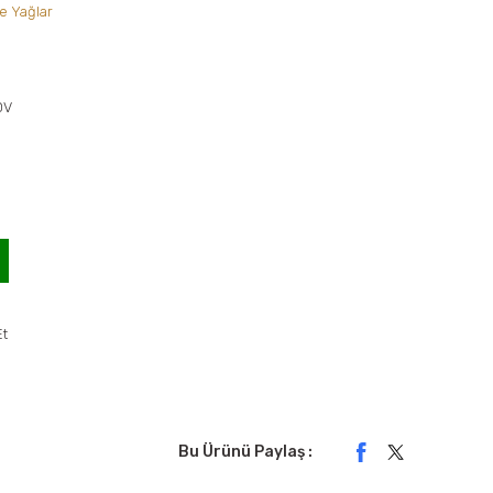
ve Yağlar
DV
Et
Bu Ürünü Paylaş :