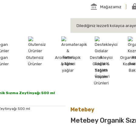
Mağazamız
egan
Glutensiz
Aromaterapik
Destekleyici
Organik
ünler
Ürünler
& Temel
Gıdalar &
Kozmet
yağlar
Sağlıklı
Bak
Yaşam
Ürünleri
ik Sızma Zeytinyağı 500 ml
Metebey
Metebey Organik Sız