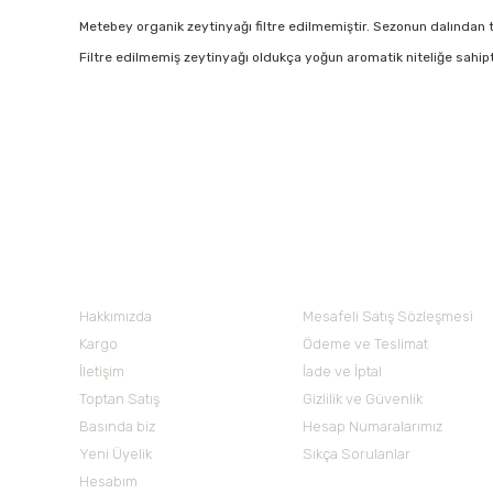
Metebey organik zeytinyağı filtre edilmemiştir. Sezonun dalından top
Filtre edilmemiş zeytinyağı oldukça yoğun aromatik niteliğe sahipt
Bu ürünün fiyat bilgisi, resim, ürün açıklamalarında ve diğer 
Görüş ve önerileriniz için teşekkür ederiz.
Ürün resmi kalitesiz, bozuk veya görüntülenemiyor.
Nuh'un Ambarı
Ürün açıklamasında eksik bilgiler bulunuyor.
Ürün bilgilerinde hatalar bulunuyor.
Hakkımızda
Mesafeli Satış Sözleşmesi
Ürün fiyatı diğer sitelerden daha pahalı.
Kargo
Ödeme ve Teslimat
Bu ürüne benzer farklı alternatifler olmalı.
İletişim
İade ve İptal
Toptan Satış
Gizlilik ve Güvenlik
Basında biz
Hesap Numaralarımız
Yeni Üyelik
Sıkça Sorulanlar
Hesabım