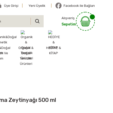
Üye Girişi
Yeni Üyelik
Facebook ile Bağlan
Alışveriş
Sepetim
&Doğal
Organik &
HEDİYE &
ik Ve
Doğal
KİTAP
ım
Temizlik
Ürünleri
ma Zeytinyağı 500 ml