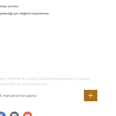
atışa sunulur.
şelendiği için değerini kaybetmez.
 iletebilirsiniz.
-Bültene Kayıt Olun
ber listemize ilk siz kayıt olarak kampanyalardan ve güncel
berlerden ilk siz haberdar olun.