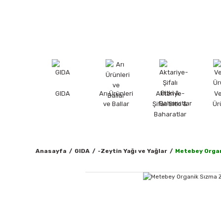
GIDA
Arı Ürünleri
Aktariye-
V
ve Ballar
Şifalı Bitki &
Ür
Baharatlar
Anasayfa
GIDA
-Zeytin Yağı ve Yağlar
Metebey Organ