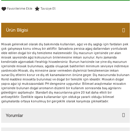
er,Soslar ve Konserveler
-Kadınlara Özel Bakım
Tavsiye Et
dırıcılar
-Bebek ve Çocuk Bakımı
Ürün Bilgisi
ekler
-Erkeklere Özel Bakım
Misvak geleneksel olarak diş bakımında kullanılan, ağız ve diş sağlığı için fardaları pek
çok çalışmaya konu olmuş bir aktiftir. Salvadora persica ağaç dallarından yontularak
ve Tahıl Ezmeleri
- Hipoalerjenik Bakım Ürünleri
elde edilen doğal bir diş temizleme malzemesidir. Diş macunun içerisinde yer alan
misvak sayesinde ağız kokusunun önlenmesine imkan sunulur. Aynı zamanda
kendinizde ağzınızdaki ferahlığı hissedersiniz. Bunun haricinde ise yine diş macunun
 Çikolata
-Sabunlar
içerisinde misvak bulunması, ağızda oluşacak bakterileri minimum seviyeye indirmeye
yardımcıdır.Misvak, diş minesine zarar vermeden dişlerinizi temizlemenize imkan
sunar.Diş etlerini korur ve diş eti kanamalarının önüne geçer. Diş macununda bulunan
Reçel ve Ezmeler
florid maddesi misvakta bulunmaz ve doğal bir temizlik için idealdir. Misvakın doğal
yapısı ağız içi mukozasındaki PH dengesine uygundur. Bilimsel araştırmalar misvakın
içerisinde bulunan doğal aromanın düzenli bir kullanım sonrasında baş ağrılarını
giderdiğini saptamıştır. Standart diş macunlarına göre 20 kat daha etkili bir
antiseptiktir. Özellikle sigara kullananlar için oldukça yararlı olduğu bilimsel
çalışmalarda ortaya konulmuş bir gerçeklik olarak karşımıza çıkmaktadır.
Yorumlar