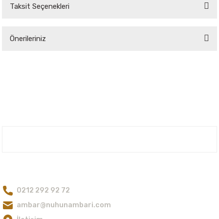
Taksit Seçenekleri
Bu ürüne ilk yorumu siz yapın!
Önerileriniz
Yorum Yaz
Bu ürünün fiyat bilgisi, resim, ürün açıklamalarında ve diğer konularda
yetersiz gördüğünüz noktaları öneri formunu kullanarak tarafımıza
iletebilirsiniz.
Görüş ve önerileriniz için teşekkür ederiz.
Ürün resmi kalitesiz, bozuk veya görüntülenemiyor.
Ürün açıklamasında eksik bilgiler bulunuyor.
Nuh'un Ambarı
Ürün bilgilerinde hatalar bulunuyor.
Ürün fiyatı diğer sitelerden daha pahalı.
Bize Ulaşın
Bu ürüne benzer farklı alternatifler olmalı.
0212 292 92 72
ambar@nuhunambari.com