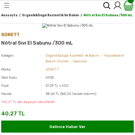
Geri Dön
Geri Dön
Geri Dön
Geri Dön
Geri Dön
Geri Dön
Geri Dön
Geri Dön
Geri Dön
Anasayfa
Organik&Doğal Kozmetik Ve Bakım
Nötral Sıvı El Sabunu /300 mL
 ve Ballar
alı Bitki & Baharatlar
er
rünler
k & Temel yağlar
 Gıdalar & Sağlıklı Yaşam
ğal Kozmetik Ve Bakım
oğal Temizlik Ürünleri
*Kişisel Bakım Ürünleri*
*Makyaj Ürünleri*
SONETT
ve Kuru Meyveler
nleri ve Organik Ballar
r
ekler
ağlar
Ürünleri*
-Yüz Bakımı
-Göz Makyajı
Nötral Sıvı El Sabunu /300 mL
l ve Makarnalar
er
kler
i*
a
-Göz Bakımı
-Yüz Makyajı
Kategori
Organik&Doğal Kozmetik Ve Bakım
,
- Hipoalerjenik
Bakım Ürünleri
,
-Sabunlar
al Unlar
ları
-Ağız,Dudak ve Diş Bakımı
-Dudak Makyajı
Marka
SONETT
tlar
Stok Kodu
0435
e ve Atıştırmalıklar
emizlik Ürünleri
-Vücut ve Cilt Bakımı
Fiyat
37,29 TL + KDV
ller
Havale
38,26 TL (%5,00 havale indirimi)
ler
-Saç Bakımı
*40,27 TL den başlayan taksitlerle!!
 Yağlar
40,27 TL
-Saç Boyaları
Gelince Haber Ver
e Yumurta
-El ve Tırnak Bakımı