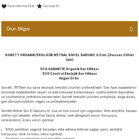
Tavsiye Et
er,Soslar ve Konserveler
-Kadınlara Özel Bakım
dırıcılar
-Bebek ve Çocuk Bakımı
Ürün Bilgisi
ekler
-Erkeklere Özel Bakım
ve Tahıl Ezmeleri
- Hipoalerjenik Bakım Ürünleri
SONETT ORGANİK/EKOLOJİK NÖTRAL SIVI EL SABUNU 0.3 ml. (Hassas Ciltler
İçin)
 Çikolata
-Sabunlar
ECO GARANTIE Organik Sertifikası
ECO Control Ekolojik Sertifikası
Vegan Ürün
Reçel ve Ezmeler
Sonett, 1977'den bu yana ekolojik temizlik ürünleri üretmektedir. Tüm ham maddelerini
biyolojik maddelerden seçen ve asla kimyasal kullanmayan, sürdürülebilir kaynaklar
ve yöntemlerle üretimine devam eden Sonett temizlik ürünleri antialerjik, doğa dostu,
geri dönüştürülebilir, vegan ve antibakteriyeldir.
Sonett Nötral Sıvı El Sabunu el, yüz ve tüm vücut için uygundur. Anti alerjiktir, hassas
ciltiler için idealdir, ellerinizi tahriş etmez, nem dengesini korur. Koruyucu,
renklendirici, koku verici içermez.
%100 sertifikalı organik tarımdan elde edilmiş bitkisel yağlar içerir, sentetik
koruyucu, renk ve koku verici içermez.
Enzimler ve petrokimyasal tensidler içermez.