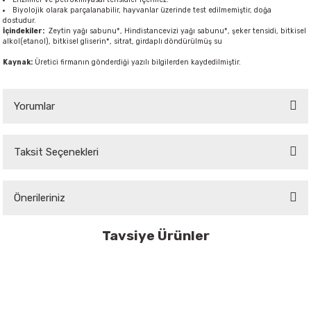
Biyolojik olarak parçalanabilir, hayvanlar üzerinde test edilmemiştir, doğa
dostudur.
İçindekiler:
Zeytin yağı sabunu*, Hindistancevizi yağı sabunu*, şeker tensidi, bitkisel
alkol(etanol), bitkisel gliserin*, sitrat, girdaplı döndürülmüş su
Kaynak:
Üretici firmanın gönderdiği yazılı bilgilerden kaydedilmiştir.
Yorumlar
Taksit Seçenekleri
Bu ürüne ilk yorumu siz yapın!
Önerileriniz
Yorum Yaz
Bu ürünün fiyat bilgisi, resim, ürün açıklamalarında ve diğer konularda
Tavsiye Ürünler
yetersiz gördüğünüz noktaları öneri formunu kullanarak tarafımıza
iletebilirsiniz.
Tükendi
SONETT
Görüş ve önerileriniz için teşekkür ederiz.
Nötral Bulaşık Yıkama ve Çok Amaçlı Sıvı Temizleyici / 0,5L
Ürün resmi kalitesiz, bozuk veya görüntülenemiyor.