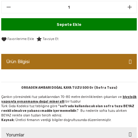
er,Soslar ve Konserveler
-Kadınlara Özel Bakım
dırıcılar
-Bebek ve Çocuk Bakımı
Sepete Ekle
ekler
-Erkeklere Özel Bakım
Tavsiye Et
ve Tahıl Ezmeleri
- Hipoalerjenik Bakım Ürünleri
Ürün Bilgisi
 Çikolata
-Sabunlar
Reçel ve Ezmeler
ORGAGEN AMBARI DOĞAL KAYA TUZU 500 Gr (Sofra Tuzu)
Çankırı yöresindeki tuz yataklarından 70-80 metre derinliklerden çıkarılan ve
biyolojik
yapısıyla oynanmamış doğal mineralli
bir tuzdur
Türk Gıda Kodeksi tuz tebliğine göre
"sofrada kullanılacak olan sofra tuzu BEYAZ
renkli olmalı ve yabancı madde içermemelidir."
Bu nedenle sofra tuzu alırken
BEYAZ renkte olan tuzları tercih ediniz.
Kaynak:
Üretici firmanın verdiği bilgiler doğrultusunda düzenlenmiştir.
Yorumlar