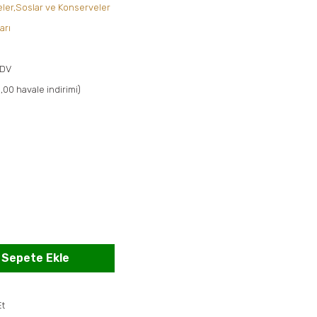
keler,Soslar ve Konserveler
arı
KDV
,00 havale indirimi)
Sepete Ekle
Et