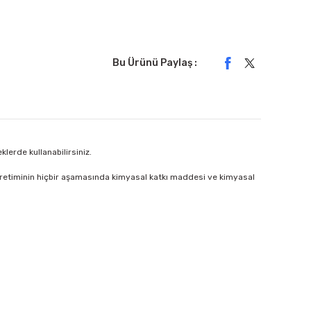
Bu Ürünü Paylaş :
klerde kullanabilirsiniz.
 üretiminin hiçbir aşamasında kimyasal katkı maddesi ve kimyasal