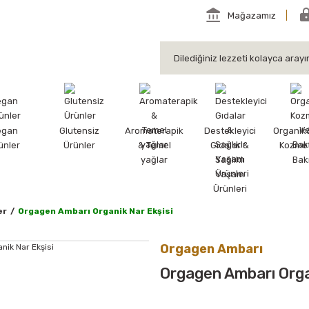
Mağazamız
egan
Glutensiz
Aromaterapik
Destekleyici
Organik
ünler
Ürünler
& Temel
Gıdalar &
Kozmet
yağlar
Sağlıklı
Bak
Yaşam
Ürünleri
er
Orgagen Ambarı Organik Nar Ekşisi
Orgagen Ambarı
Orgagen Ambarı Orga