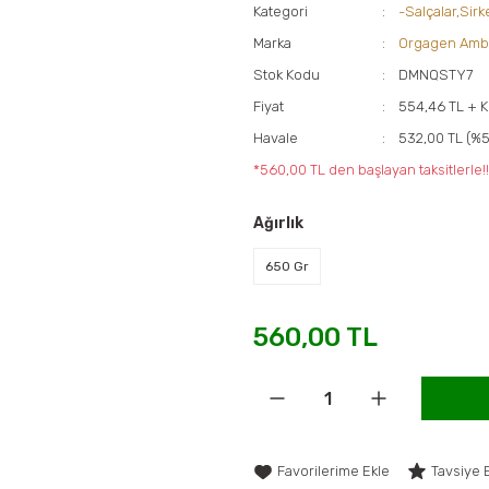
Kategori
-Salçalar,Sir
Marka
Orgagen Amb
Stok Kodu
DMNQSTY7
Fiyat
554,46 TL + 
Havale
532,00 TL (%5
*560,00 TL den başlayan taksitlerle!!
Ağırlık
650 Gr
560,00 TL
Tavsiye 