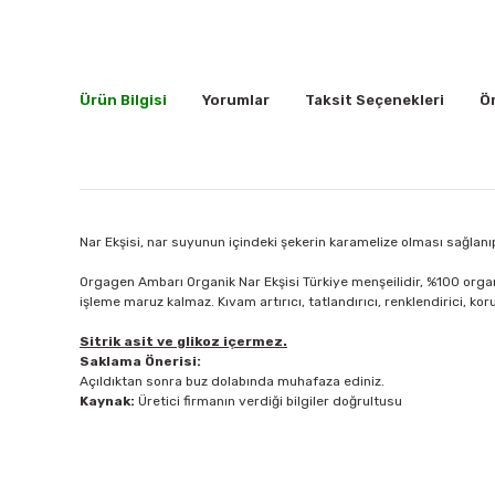
Ürün Bilgisi
Yorumlar
Taksit Seçenekleri
Ön
Nar Ekşisi, nar suyunun içindeki şekerin karamelize olması sağlanıp 
Orgagen Ambarı Organik Nar Ekşisi Türkiye menşeilidir, %100 organ
işleme maruz kalmaz. Kıvam artırıcı, tatlandırıcı, renklendirici, 
Sitrik asit ve glikoz içermez.
Saklama Önerisi:
Açıldıktan sonra buz dolabında muhafaza ediniz.
Kaynak:
Üretici firmanın verdiği bilgiler doğrultusu