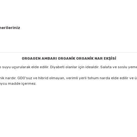
erileriniz
ORGAGEN AMBARI ORGANİK ORGANİK NAR EKŞİSİ
suyu uçurularak elde edilir. Diyabeti olanlar için idealdir. Salata ve soslu yeme
ik nardır. GDO'suz ve hibrid olmayan, verimli yerli tohum narda elde edilir ve
koruycu madde içermez.