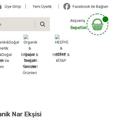
Üye Girişi
Yeni Üyelik
Facebook ile Bağlan
Alışveriş
Sepetim
&Doğal
Organik &
HEDİYE &
ik Ve
Doğal
KİTAP
ım
Temizlik
Ürünleri
nik Nar Ekşisi