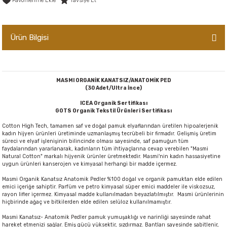
Tavsiye Et
er,Soslar ve Konserveler
-Kadınlara Özel Bakım
Ürün Bilgisi
dırıcılar
-Bebek ve Çocuk Bakımı
ekler
-Erkeklere Özel Bakım
MASMI ORGANİK KANATSIZ/ANATOMİK PED
ve Tahıl Ezmeleri
- Hipoalerjenik Bakım Ürünleri
(30 Adet/Ultra İnce)
ICEA Organik Sertifikası
GOTS Organik Tekstil Ürünleri Sertifikası
 Çikolata
-Sabunlar
Cotton High Tech, tamamen saf ve doğal pamuk elyaflarından üretilen hipoalerjenik
kadın hijyen ürünleri üretiminde uzmanlaşmış tecrübeli bir firmadır. Gelişmiş üretim
Reçel ve Ezmeler
süreci ve elyaf işlenişinin bilincinde olması sayesinde, saf pamuğun tüm
faydalarından yararlanarak, kadınların tüm ihtiyaçlarına cevap verebilen "Masmi
Natural Cotton" markalı hijyenik ürünler üretmektedir. Masmi'nin kadın hassasiyetine
uygun ürünleri kanserojen ve kimyasal herhangi bir madde içermez.
Masmi Organik Kanatsız Anatomik Pedler %100 doğal ve organik pamuktan elde edilen
emici içeriğe sahiptir. Parfüm ve petro kimyasal süper emici maddeler ile viskozsuz,
rayon lifler içermez. Kimyasal madde kullanılmadan beyazlatılmıştır. Masmi ürünlerinin
hiçbirinde ağaç ve bitkilerden elde edilen selüloz kullanılmamıştır.
Masmi Kanatsız- Anatomik Pedler pamuk yumuşaklığı ve narinliği sayesinde rahat
hareket etmenizi sağlar. Emiş gücü yüksektir, sızdırmaz. Bantları sayesinde sabitlenir,