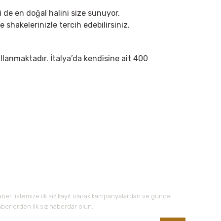
de en doğal halini size sunuyor.
shakelerinizle tercih edebilirsiniz.
ullanmaktadır. İtalya’da kendisine ait 400
 iletebilirsiniz.
-Bültene Kayıt Olun
ber listemize ilk siz kayıt olarak kampanyalardan ve güncel
berlerden ilk siz haberdar olun.