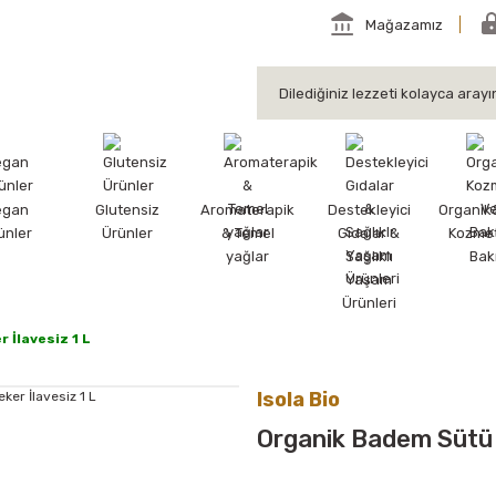
Mağazamız
egan
Glutensiz
Aromaterapik
Destekleyici
Organik
ünler
Ürünler
& Temel
Gıdalar &
Kozmet
yağlar
Sağlıklı
Bak
Yaşam
Ürünleri
 İlavesiz 1 L
Isola Bio
Organik Badem Sütü Ş