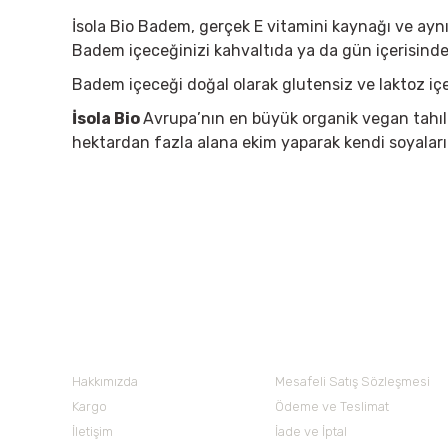
İsola Bio Badem, gerçek E vitamini kaynağı ve ayn
Badem içeceğinizi kahvaltıda ya da gün içerisinde 
Badem içeceği doğal olarak glutensiz ve laktoz içe
İsola Bio
Avrupa’nın en büyük organik vegan tahıl i
hektardan fazla alana ekim yaparak kendi soyalarını 
Bu ürünün fiyat bilgisi, resim, ürün açıklamalarında ve diğer 
Görüş ve önerileriniz için teşekkür ederiz.
Ürün resmi kalitesiz, bozuk veya görüntülenemiyor.
Nuh'un Ambarı
Ürün açıklamasında eksik bilgiler bulunuyor.
Ürün bilgilerinde hatalar bulunuyor.
Hakkımızda
Mesafeli Satış Sözleşmesi
Ürün fiyatı diğer sitelerden daha pahalı.
Kargo
Ödeme ve Teslimat
Bu ürüne benzer farklı alternatifler olmalı.
İletişim
İade ve İptal