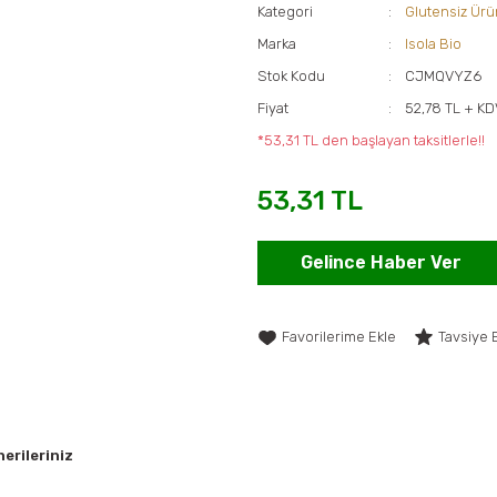
Kategori
Glutensiz Ürü
Marka
Isola Bio
Stok Kodu
CJMQVYZ6
Fiyat
52,78 TL + K
*53,31 TL den başlayan taksitlerle!!
53,31 TL
Gelince Haber Ver
Tavsiye 
erileriniz