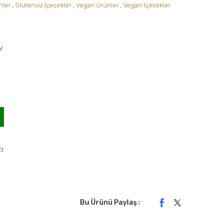
nler
,
Glutensiz İçecekler
,
Vegan Ürünler
,
Vegan İçecekler
DV
Et
Bu Ürünü Paylaş :