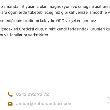
ı zamanda ihtiyacınız olan magnezyum ve omega 3 asitlerini 
ara öğünlerde tüketebileceğiniz gibi kahvenize, smoothie ve 
rmediği için sindirimi kolaydır. GDO ve şeker içermez.
çecekleri üreticisi olup, direkt kendi tarlasındaki ürünleri k
ve tahıllarını yetiştirirler.
konularda yetersiz gördüğünüz noktaları öneri formunu kullanarak tarafımıza
Bu ürüne ilk yorumu siz yapın!
Bize Ulaşın
E
Yorum Yaz
0212 292 92 72
Ha
ambar@nuhunambari.com
ha