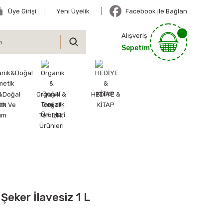
Üye Girişi
Yeni Üyelik
Facebook ile Bağlan
Alışveriş
Sepetim
&Doğal
Organik &
HEDİYE &
ik Ve
Doğal
KİTAP
ım
Temizlik
Ürünleri
eker İlavesiz 1 L