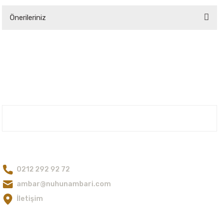
Önerileriniz
Yorum Yaz
Bu ürünün fiyat bilgisi, resim, ürün açıklamalarında ve diğer konularda
yetersiz gördüğünüz noktaları öneri formunu kullanarak tarafımıza
iletebilirsiniz.
Görüş ve önerileriniz için teşekkür ederiz.
Ürün resmi kalitesiz, bozuk veya görüntülenemiyor.
Ürün açıklamasında eksik bilgiler bulunuyor.
Nuh'un Ambarı
Ürün bilgilerinde hatalar bulunuyor.
Ürün fiyatı diğer sitelerden daha pahalı.
Bize Ulaşın
Bu ürüne benzer farklı alternatifler olmalı.
0212 292 92 72
ambar@nuhunambari.com
İletişim
Gönder
E-Bültene Kayıt Olun