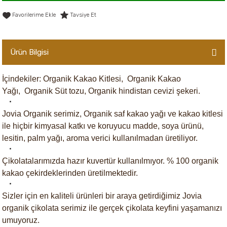
er,Soslar ve Konserveler
-Kadınlara Özel Bakım
Tavsiye Et
dırıcılar
-Bebek ve Çocuk Bakımı
Ürün Bilgisi
ekler
-Erkeklere Özel Bakım
İçindekiler: Organik Kakao Kitlesi, Organik Kakao
ve Tahıl Ezmeleri
- Hipoalerjenik Bakım Ürünleri
Yağı, Organik Süt tozu, Organik hindistan cevizi şekeri.
 Çikolata
-Sabunlar
Jovia Organik serimiz, Organik saf kakao yağı ve kakao kitlesi
ile hiçbir kimyasal katkı ve koruyucu madde, soya ürünü,
Reçel ve Ezmeler
lesitin, palm yağı, aroma verici kullanılmadan üretiliyor.
Çikolatalarımızda hazır kuvertür kullanılmıyor.
% 100 organik
kakao çekirdeklerinden üretilmektedir.
Sizler için en kaliteli ürünleri bir araya getirdiğimiz Jovia
organik çikolata serimiz ile gerçek çikolata keyfini yaşamanızı
umuyoruz.