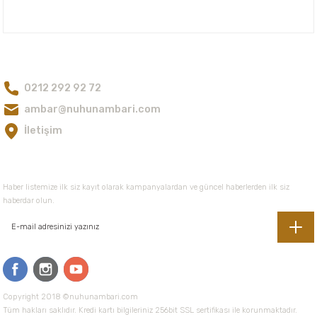
Nuh'un Ambarı
Ürün bilgilerinde hatalar bulunuyor.
Ürün fiyatı diğer sitelerden daha pahalı.
Bize Ulaşın
Bu ürüne benzer farklı alternatifler olmalı.
0212 292 92 72
ambar@nuhunambari.com
İletişim
Gönder
E-Bültene Kayıt Olun
Haber listemize ilk siz kayıt olarak kampanyalardan ve güncel haberlerden ilk siz
haberdar olun.
Copyright 2018 ©nuhunambari.com
Tüm hakları saklıdır. Kredi kartı bilgileriniz 256bit SSL sertifikası ile korunmaktadır.