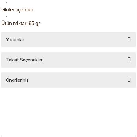
Gluten içermez.
Ürün miktarı:85 gr
Yorumlar
Taksit Seçenekleri
Bu ürüne ilk yorumu siz yapın!
Önerileriniz
Yorum Yaz
Bu ürünün fiyat bilgisi, resim, ürün açıklamalarında ve diğer konularda
yetersiz gördüğünüz noktaları öneri formunu kullanarak tarafımıza
iletebilirsiniz.
Görüş ve önerileriniz için teşekkür ederiz.
Ürün resmi kalitesiz, bozuk veya görüntülenemiyor.
Ürün açıklamasında eksik bilgiler bulunuyor.