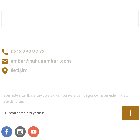
Ürün fiyatı diğer sitelerden daha pahalı.
Bu ürüne benzer farklı alternatifler olmalı.
Nuh'un Ambarı
Bize Ulaşın
0212 292 92 72
Gönder
ambar@nuhunambari.com
İletişim
E-Bültene Kayıt Olun
Haber listemize ilk siz kayıt olarak kampanyalardan ve güncel haberlerden ilk siz
haberdar olun.