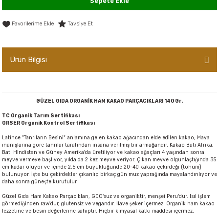
Sepete Ekle
er,Soslar ve Konserveler
-Kadınlara Özel Bakım
Tavsiye Et
dırıcılar
-Bebek ve Çocuk Bakımı
Ürün Bilgisi
ekler
-Erkeklere Özel Bakım
ve Tahıl Ezmeleri
- Hipoalerjenik Bakım Ürünleri
GÜZEL GIDA ORGANİK HAM KAKAO PARÇACIKLARI 140 Gr.
 Çikolata
-Sabunlar
TC Organik Tarım Sertifikası
ORSER Organik Kontrol Sertifikası
Reçel ve Ezmeler
Latince "Tanrıların Besini" anlamına gelen kakao ağacından elde edilen kakao, Maya
inanışlarına göre tanrılar tarafından insana verilmiş bir armağandır. Kakao Batı Afrika,
Batı Hindistan ve Güney Amerika'da üretiliyor ve kakao ağaçları 4 yaşından sonra
meyve vermeye başlıyor, yılda da 2 kez meyve veriyor. Çıkan meyve olgunlaştığında 35
cm kadar oluyor ve içinde 2.5 cm büyüklüğünde 20-40 kakao çekirdeği (tohum)
bulunuyor. İşte bu çekirdekler çıkarılıp birkaç gün muz yaprağında mayalandırılıyor ve
daha sonra güneşte kurutulur.
Güzel Gıda Ham Kakao Parçacıkları, GDO'suz ve organiktir, menşei Peru'dur. Isıl işlem
görmediğinden raw'dur, glutensiz ve vegandır. İlave şeker içermez. Organik ham kakao
lezzetine ve besin değerlerine sahiptir. Hiçbir kimyasal katkı maddesi içermez.