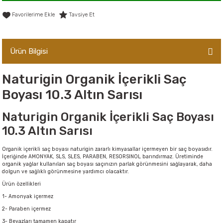
er,Soslar ve Konserveler
-Kadınlara Özel Bakım
Tavsiye Et
dırıcılar
-Bebek ve Çocuk Bakımı
Ürün Bilgisi
ekler
-Erkeklere Özel Bakım
Naturigin Organik İçerikli Saç
ve Tahıl Ezmeleri
- Hipoalerjenik Bakım Ürünleri
Boyası 10.3 Altın Sarısı
 Çikolata
-Sabunlar
Naturigin Organik İçerikli Saç Boyası
10.3 Altın Sarısı
Reçel ve Ezmeler
Organik içerikli saç boyası naturigin zararlı kimyasallar içermeyen bir saç boyasıdır.
İçeriğinde AMONYAK, SLS, SLES, PARABEN, RESORSINOL barındırmaz. Üretiminde
organik yağlar kullanılan saç boyası saçınızın parlak görünmesini sağlayarak, daha
dolgun ve sağlıklı görünmesine yardımcı olacaktır.
Ürün özellikleri
1- Amonyak içermez
2- Paraben içermez
3- Beyazları tamamen kapatır