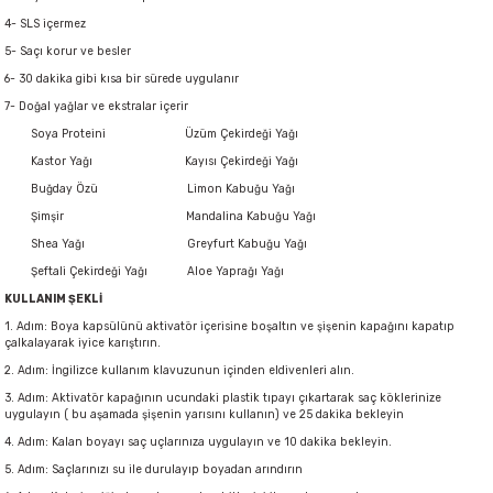
4- SLS içermez
5- Saçı korur ve besler
6- 30 dakika gibi kısa bir sürede uygulanır
7- Doğal yağlar ve ekstralar içerir
Soya Proteini Üzüm Çekirdeği Yağı
Kastor Yağı Kayısı Çekirdeği Yağı
Buğday Özü Limon Kabuğu Yağı
Şimşir Mandalina Kabuğu Yağı
Shea Yağı Greyfurt Kabuğu Yağı
Şeftali Çekirdeği Yağı Aloe Yaprağı Yağı
KULLANIM ŞEKLİ
1. Adım: Boya kapsülünü aktivatör içerisine boşaltın ve şişenin kapağını kapatıp
çalkalayarak iyice karıştırın.
2. Adım: İngilizce kullanım klavuzunun içinden eldivenleri alın.
3. Adım: Aktivatör kapağının ucundaki plastik tıpayı çıkartarak saç köklerinize
uygulayın ( bu aşamada şişenin yarısını kullanın) ve 25 dakika bekleyin
4. Adım: Kalan boyayı saç uçlarınıza uygulayın ve 10 dakika bekleyin.
5. Adım: Saçlarınızı su ile durulayıp boyadan arındırın