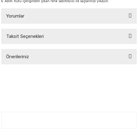
6. Adım: Kutu içeriğinden çıkan renk sabitleyici ile saçlarınızı yıkayın.
Yorumlar
Taksit Seçenekleri
Bu ürüne ilk yorumu siz yapın!
Önerileriniz
Yorum Yaz
Bu ürünün fiyat bilgisi, resim, ürün açıklamalarında ve diğer konularda
yetersiz gördüğünüz noktaları öneri formunu kullanarak tarafımıza
iletebilirsiniz.
Görüş ve önerileriniz için teşekkür ederiz.
Ürün resmi kalitesiz, bozuk veya görüntülenemiyor.
Ürün açıklamasında eksik bilgiler bulunuyor.
Nuh'un Ambarı
Ürün bilgilerinde hatalar bulunuyor.
Ürün fiyatı diğer sitelerden daha pahalı.