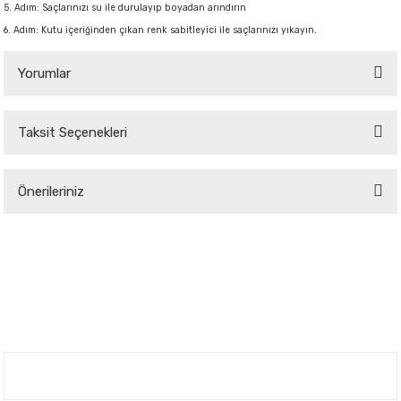
5. Adım: Saçlarınızı su ile durulayıp boyadan arındırın
6. Adım: Kutu içeriğinden çıkan renk sabitleyici ile saçlarınızı yıkayın.
Yorumlar
Taksit Seçenekleri
Bu ürüne ilk yorumu siz yapın!
Önerileriniz
Yorum Yaz
Bu ürünün fiyat bilgisi, resim, ürün açıklamalarında ve diğer konularda
yetersiz gördüğünüz noktaları öneri formunu kullanarak tarafımıza
iletebilirsiniz.
Görüş ve önerileriniz için teşekkür ederiz.
Ürün resmi kalitesiz, bozuk veya görüntülenemiyor.
Ürün açıklamasında eksik bilgiler bulunuyor.
Nuh'un Ambarı
Ürün bilgilerinde hatalar bulunuyor.