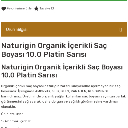
er,Soslar ve Konserveler
-Kadınlara Özel Bakım
Tavsiye Et
dırıcılar
-Bebek ve Çocuk Bakımı
Ürün Bilgisi
ekler
-Erkeklere Özel Bakım
Naturigin Organik İçerikli Saç
ve Tahıl Ezmeleri
- Hipoalerjenik Bakım Ürünleri
Boyası 10.0 Platin Sarısı
 Çikolata
-Sabunlar
Naturigin Organik İçerikli Saç Boyası
10.0 Platin Sarısı
Reçel ve Ezmeler
Organik içerikli saç boyası naturigin zararlı kimyasallar içermeyen bir saç
boyasıdır. İçeriğinde AMONYAK, SLS, SLES, PARABEN, RESORSINOL
barındırmaz. Üretiminde organik yağlar kullanılan saç boyası saçınızın parlak
görünmesini sağlayarak, daha dolgun ve sağlıklı görünmesine yardımcı
olacaktır.
Ürün özellikleri
1- Amonyak içermez