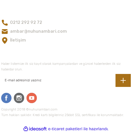
Ürün fiyatı diğer sitelerden daha pahalı.
Bize Ulaşın
Bu ürüne benzer farklı alternatifler olmalı.
0212 292 92 72
ambar@nuhunambari.com
İletişim
Gönder
E-Bültene Kayıt Olun
Haber listemize ilk siz kayıt olarak kampanyalardan ve güncel haberlerden ilk siz
haberdar olun.
Copyright 2018 ©nuhunambari.com
Tüm hakları saklıdır. Kredi kartı bilgileriniz 256bit SSL sertifikası ile korunmaktadır.
ideasoft
ile
e-