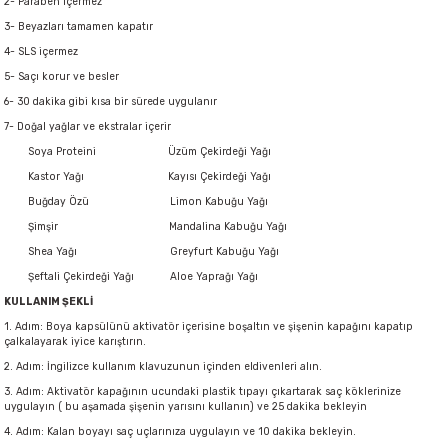
2- Paraben içermez
3- Beyazları tamamen kapatır
4- SLS içermez
5- Saçı korur ve besler
6- 30 dakika gibi kısa bir sürede uygulanır
7- Doğal yağlar ve ekstralar içerir
Soya Proteini Üzüm Çekirdeği Yağı
Kastor Yağı Kayısı Çekirdeği Yağı
Buğday Özü Limon Kabuğu Yağı
Şimşir Mandalina Kabuğu Yağı
Shea Yağı Greyfurt Kabuğu Yağı
Şeftali Çekirdeği Yağı Aloe Yaprağı Yağı
KULLANIM ŞEKLİ
1. Adım: Boya kapsülünü aktivatör içerisine boşaltın ve şişenin kapağını kapatıp
çalkalayarak iyice karıştırın.
2. Adım: İngilizce kullanım klavuzunun içinden eldivenleri alın.
3. Adım: Aktivatör kapağının ucundaki plastik tıpayı çıkartarak saç köklerinize
uygulayın ( bu aşamada şişenin yarısını kullanın) ve 25 dakika bekleyin
4. Adım: Kalan boyayı saç uçlarınıza uygulayın ve 10 dakika bekleyin.