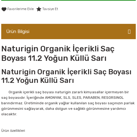
er,Soslar ve Konserveler
-Kadınlara Özel Bakım
Tavsiye Et
dırıcılar
-Bebek ve Çocuk Bakımı
Ürün Bilgisi
ekler
-Erkeklere Özel Bakım
Naturigin Organik İçerikli Saç
ve Tahıl Ezmeleri
- Hipoalerjenik Bakım Ürünleri
Boyası 11.2 Yoğun Küllü Sarı
 Çikolata
-Sabunlar
Naturigin Organik İçerikli Saç Boyası
11.2 Yoğun Küllü Sarı
Reçel ve Ezmeler
Organik içerikli saç boyası naturigin zararlı kimyasallar içermeyen bir
saç boyasıdır. İçeriğinde AMONYAK, SLS, SLES, PARABEN, RESORSINOL
barındırmaz. Üretiminde organik yağlar kullanılan saç boyası saçınızın parlak
görünmesini sağlayarak, daha dolgun ve sağlıklı görünmesine yardımcı
olacaktır.
Ürün özellikleri