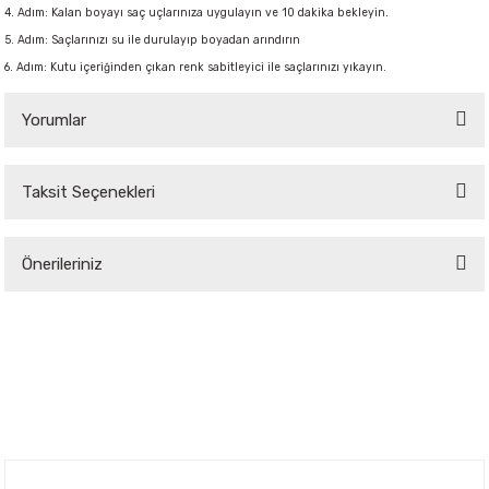
4. Adım: Kalan boyayı saç uçlarınıza uygulayın ve 10 dakika bekleyin.
5. Adım: Saçlarınızı su ile durulayıp boyadan arındırın
6. Adım: Kutu içeriğinden çıkan renk sabitleyici ile saçlarınızı yıkayın.
Yorumlar
Taksit Seçenekleri
Bu ürüne ilk yorumu siz yapın!
Önerileriniz
Yorum Yaz
Bu ürünün fiyat bilgisi, resim, ürün açıklamalarında ve diğer konularda
yetersiz gördüğünüz noktaları öneri formunu kullanarak tarafımıza
iletebilirsiniz.
Görüş ve önerileriniz için teşekkür ederiz.
Ürün resmi kalitesiz, bozuk veya görüntülenemiyor.
Ürün açıklamasında eksik bilgiler bulunuyor.
Nuh'un Ambarı