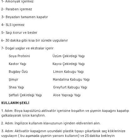
1- Amonyak içermez
2- Paraben içermez
3- Beyazları tamamen kapatır
4- SLS içermez
5- Saçı korur ve besler
6- 30 dakika gibi kısa bir sürede uygulanır
7- Doğal yağlar ve ekstralar içerir
Soya Proteini Üzüm Çekirdeği Yağı
Kastor Yağı Kayısı Çekirdeği Yağı
Buğday Özü Limon Kabuğu Yağı
Şimşir Mandalina Kabuğu Yağı
Shea Yağı Greyfurt Kabuğu Yağı
Şeftali Çekirdeği Yağı Aloe Yaprağı Yağı
KULLANIM ŞEKLİ
1. Adım: Boya kapsülünü aktivatör içerisine boşaltın ve şişenin kapağını kapatıp
çalkalayarak iyice karıştırın.
2. Adım: İngilizce kullanım klavuzunun içinden eldivenleri alın.
3. Adım: Aktivatör kapağının ucundaki plastik tıpayı çıkartarak saç köklerinize
uygulayın ( bu aşamada şişenin yarısını kullanın) ve 25 dakika bekleyin