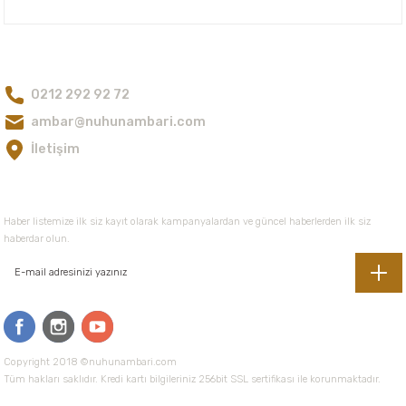
Ürün bilgilerinde hatalar bulunuyor.
Ürün fiyatı diğer sitelerden daha pahalı.
Bize Ulaşın
Bu ürüne benzer farklı alternatifler olmalı.
0212 292 92 72
ambar@nuhunambari.com
İletişim
Gönder
E-Bültene Kayıt Olun
Haber listemize ilk siz kayıt olarak kampanyalardan ve güncel haberlerden ilk siz
haberdar olun.
Copyright 2018 ©nuhunambari.com
Tüm hakları saklıdır. Kredi kartı bilgileriniz 256bit SSL sertifikası ile korunmaktadır.