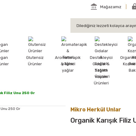
Mağazamız
egan
Glutensiz
Aromaterapik
Destekleyici
Organik
ünler
Ürünler
& Temel
Gıdalar &
Kozmet
yağlar
Sağlıklı
Bak
Yaşam
Ürünleri
ık Filiz Unu 250 Gr
Mikro Herkül Unlar
Organik Karışık Filiz