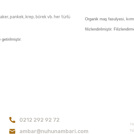
aker, pankek, krep, börek vb. her türlü
Organik maş fasulyesi, kırmı
filizlendirilmiştir. Filizlendi
etirilmiştir.
konularda yetersiz gördüğünüz noktaları öneri formunu kullanarak tarafımıza
Bu ürüne ilk yorumu siz yapın!
Bize Ulaşın
E
Yorum Yaz
0212 292 92 72
Ha
ambar@nuhunambari.com
ha