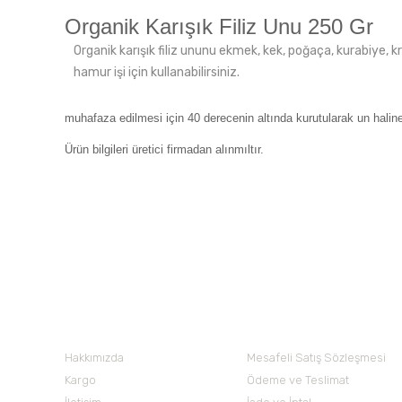
Organik Karışık Filiz Unu 250 Gr
Organik karışık filiz ununu ekmek, kek, poğaça, kurabiye, kr
hamur işi için kullanabilirsiniz.
muhafaza edilmesi için 40 derecenin altında kurutularak un haline g
Ürün bilgileri üretici firmadan alınmıltır.
Bu ürünün fiyat bilgisi, resim, ürün açıklamalarında ve diğer 
Görüş ve önerileriniz için teşekkür ederiz.
Ürün resmi kalitesiz, bozuk veya görüntülenemiyor.
Nuh'un Ambarı
Ürün açıklamasında eksik bilgiler bulunuyor.
Ürün bilgilerinde hatalar bulunuyor.
Hakkımızda
Mesafeli Satış Sözleşmesi
Ürün fiyatı diğer sitelerden daha pahalı.
Kargo
Ödeme ve Teslimat
Bu ürüne benzer farklı alternatifler olmalı.