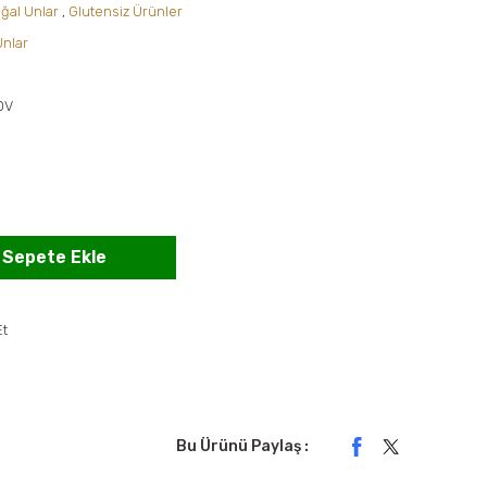
ğal Unlar
,
Glutensiz Ürünler
Unlar
DV
Sepete Ekle
Et
Bu Ürünü Paylaş :