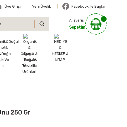
Üye Girişi
Yeni Üyelik
Facebook ile Bağlan
Alışveriş
Sepetim
&Doğal
Organik &
HEDİYE &
ik Ve
Doğal
KİTAP
ım
Temizlik
Ürünleri
 Unu 250 Gr