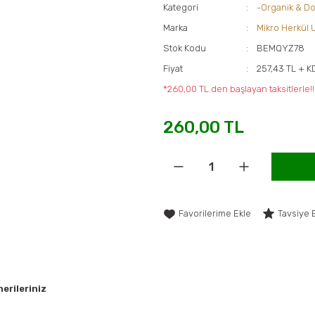
Kategori
-Organik & Do
Marka
Mikro Herkül 
Stok Kodu
BEMQYZ78
Fiyat
257,43 TL + K
*260,00 TL den başlayan taksitlerle!!
260,00 TL
Tavsiye 
erileriniz