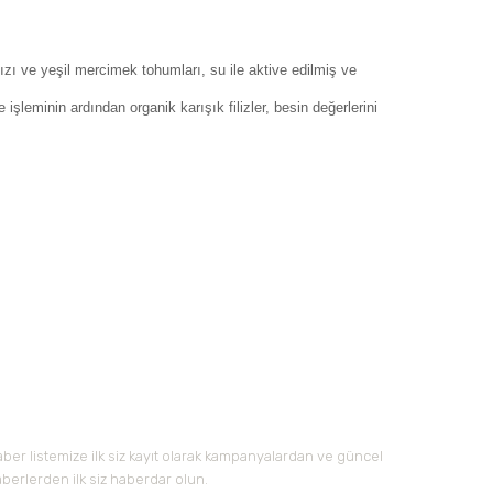
zı ve yeşil mercimek tohumları, su ile aktive edilmiş ve
rme işleminin ardından organik karışık filizler, besin değerlerini
 iletebilirsiniz.
-Bültene Kayıt Olun
ber listemize ilk siz kayıt olarak kampanyalardan ve güncel
berlerden ilk siz haberdar olun.