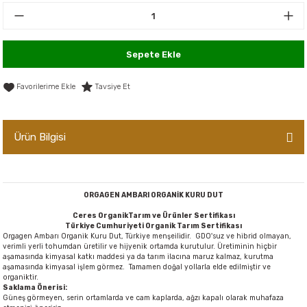
er,Soslar ve Konserveler
-Kadınlara Özel Bakım
dırıcılar
-Bebek ve Çocuk Bakımı
Sepete Ekle
ekler
-Erkeklere Özel Bakım
Tavsiye Et
ve Tahıl Ezmeleri
- Hipoalerjenik Bakım Ürünleri
Ürün Bilgisi
 Çikolata
-Sabunlar
Reçel ve Ezmeler
ORGAGEN AMBARI ORGANİK KURU DUT
Ceres OrganikTarım ve Ürünler Sertifikası
Türkiye Cumhuriyeti Organik Tarım Sertifikası
Orgagen Ambarı Organik Kuru Dut, Türkiye menşeilidir. GDO'suz ve hibrid olmayan,
verimli yerli tohumdan üretilir ve hijyenik ortamda kurutulur. Üretiminin hiçbir
aşamasında kimyasal katkı maddesi ya da tarım ilacına maruz kalmaz, kurutma
aşamasında kimyasal işlem görmez. Tamamen doğal yollarla elde edilmiştir ve
organiktir.
Saklama Önerisi:
Güneş görmeyen, serin ortamlarda ve cam kaplarda, ağzı kapalı olarak muhafaza