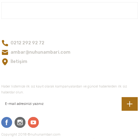
Kuru Üzüm (Gün Kurusu)
Organik Kuru İncir
Bu ürüne benzer farklı alternatifler olmalı.
Nuh'un Ambarı
125,00 TL
175,00 TL
Bize Ulaşın
0212 292 92 72
Gönder
ambar@nuhunambari.com
İletişim
E-Bültene Kayıt Olun
Haber listemize ilk siz kayıt olarak kampanyalardan ve güncel haberlerden ilk siz
haberdar olun.
Copyright 2018 ©nuhunambari.com