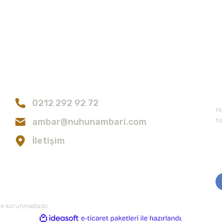
Bize Ulaşın
E
Gönder
0212 292 92 72
Ha
ambar@nuhunambari.com
ha
İletişim
 ile korunmaktadır.
ile
ideasoft
e-