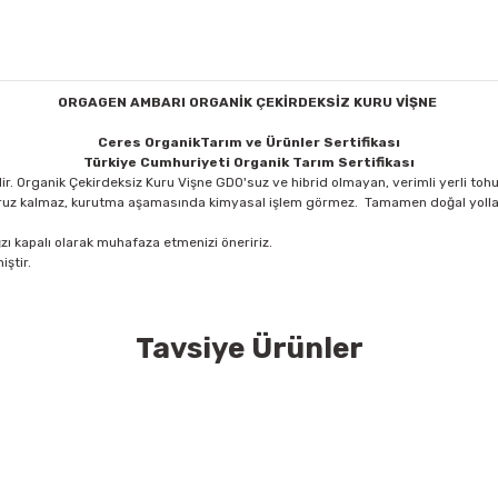
ORGAGEN AMBARI ORGANİK ÇEKİRDEKSİZ KURU VİŞNE
Ceres OrganikTarım ve Ürünler Sertifikası
Türkiye Cumhuriyeti Organik Tarım Sertifikası
r. Organik Çekirdeksiz Kuru Vişne GDO'suz ve hibrid olmayan, verimli yerli tohu
ruz kalmaz, kurutma aşamasında kimyasal işlem görmez. Tamamen doğal yollarla
 kapalı olarak muhafaza etmenizi öneririz.
ştir.
Tavsiye Ürünler
konularda yetersiz gördüğünüz noktaları öneri formunu kullanarak tarafımıza
Bu ürüne ilk yorumu siz yapın!
Yorum Yaz