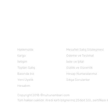
Ürün fiyatı diğer sitelerden daha pahalı.
165,00 TL
Bu ürüne benzer farklı alternatifler olmalı.
Nuh'un Ambarı
Hakkımızda
Mesafeli Satış Sözleşmesi
Kargo
Ödeme ve Teslimat
İletişim
İade ve İptal
Toptan Satış
Gizlilik ve Güvenlik
Basında biz
Hesap Numaralarımız
Yeni Üyelik
Sıkça Sorulanlar
Hesabım
Copyright 2018 ©nuhunambari.com
Tüm hakları saklıdır. Kredi kartı bilgileriniz 256bit SSL sertifikası