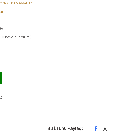
r ve Kuru Meyveler
arı
DV
00 havale indirimi)
Et
Bu Ürünü Paylaş :