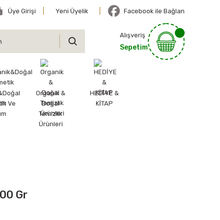
Üye Girişi
Yeni Üyelik
Facebook ile Bağlan
Alışveriş
Sepetim
&Doğal
Organik &
HEDİYE &
ik Ve
Doğal
KİTAP
ım
Temizlik
Ürünleri
200 Gr