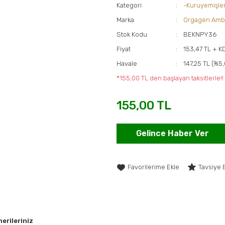
Kategori
-Kuruyemişle
Marka
Orgagen Amb
Stok Kodu
BEKNPY36
Fiyat
153,47 TL + K
Havale
147,25 TL (%5,
*155,00 TL den başlayan taksitlerle!!
155,00 TL
Gelince Haber Ver
Tavsiye 
erileriniz