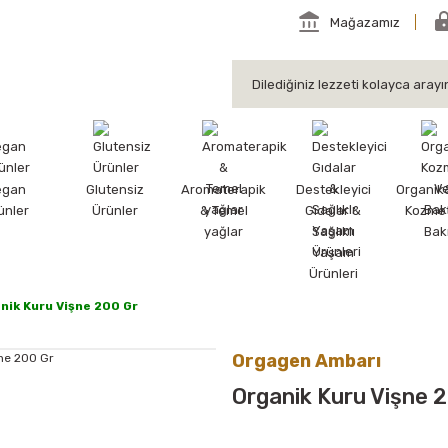
Mağazamız
egan
Glutensiz
Aromaterapik
Destekleyici
Organik
ünler
Ürünler
& Temel
Gıdalar &
Kozmet
yağlar
Sağlıklı
Bak
Yaşam
Ürünleri
nik Kuru Vişne 200 Gr
Orgagen Ambarı
Organik Kuru Vişne 