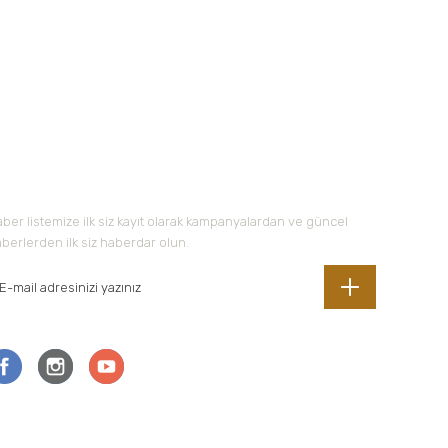
-Bültene Kayıt Olun
ber listemize ilk siz kayıt olarak kampanyalardan ve güncel
berlerden ilk siz haberdar olun.