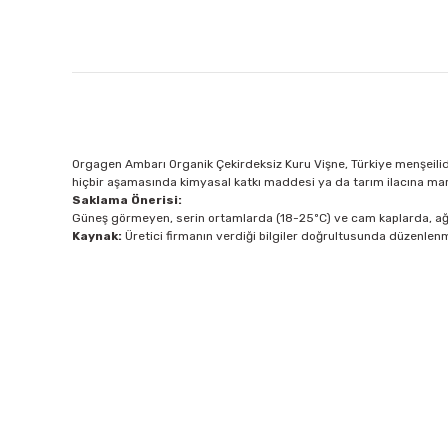
Orgagen Ambarı Organik Çekirdeksiz Kuru Vişne, Türkiye menşeilidi
hiçbir aşamasında kimyasal katkı maddesi ya da tarım ilacına ma
Saklama Önerisi:
Güneş görmeyen, serin ortamlarda (18-25ºC) ve cam kaplarda, ağzı
Kaynak:
Üretici firmanın verdiği bilgiler doğrultusunda düzenlenmi
Bu ürünün fiyat bilgisi, resim, ürün açıklamalarında ve diğer 
Görüş ve önerileriniz için teşekkür ederiz.
Tükendi
Orgagen Ambarı
Ürün resmi kalitesiz, bozuk veya görüntülenemiyor.
Ürün açıklamasında eksik bilgiler bulunuyor.
Organik Kuru Erik (200GR)
Ürün bilgilerinde hatalar bulunuyor.