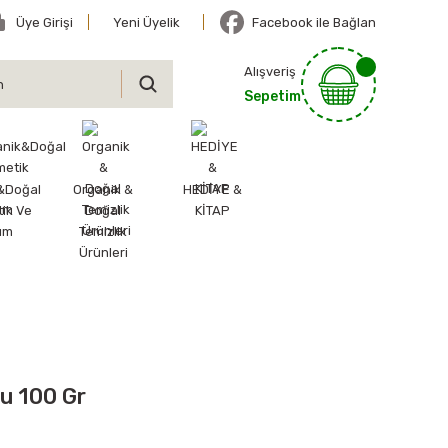
Üye Girişi
Yeni Üyelik
Facebook ile Bağlan
Alışveriş
Sepetim
&Doğal
Organik &
HEDİYE &
ik Ve
Doğal
KİTAP
ım
Temizlik
Ürünleri
zu 100 Gr