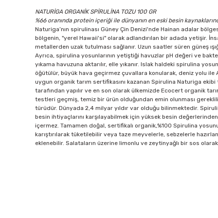
NATURİGA ORGANİK SPİRULİNA TOZU 100 GR
%66 oranında protein içeriği ile dünyanın en eski besin kaynakların
Naturiga’nın spirulinası Güney Çin Denizi'nde Hainan adalar bölgesi
bölgenin, "yerel Hawaii'si" olarak adlandırılan bir adada yetişir. İ
metallerden uzak tutulması sağlanır. Uzun saatler süren güneş ışığı, ıl
Ayrıca, spirulina yosunlarının yetiştiği havuzlar pH değeri ve bakte
yıkama havuzuna aktarılır, elle yıkanır. Islak haldeki spirulina yos
öğütülür, büyük hava geçirmez çuvallara konularak, deniz yolu ile A
uygun organik tarım sertifikasını kazanan Spirulina Naturiga ekibi
tarafından yapılır ve en son olarak ülkemizde Ecocert organik tarım 
testleri geçmiş, temiz bir ürün olduğundan emin olunması gereklil
türüdür. Dünyada 2,4 milyar yıldır var olduğu bilinmektedir. Spiru
besin ihtiyaçlarını karşılayabilmek için yüksek besin değerlerinden
içermez. Tamamen doğal, sertifikalı organik,%100 Spirulina yosunu 
karıştırılarak tüketilebilir veya taze meyvelerle, sebzelerle hazırlan
eklenebilir. Salataların üzerine limonlu ve zeytinyağlı bir sos olara
Bu ürünün fiyat bilgisi, resim, ürün açıklamalarında ve diğer 
Görüş ve önerileriniz için teşekkür ederiz.
Ürün resmi kalitesiz, bozuk veya görüntülenemiyor.