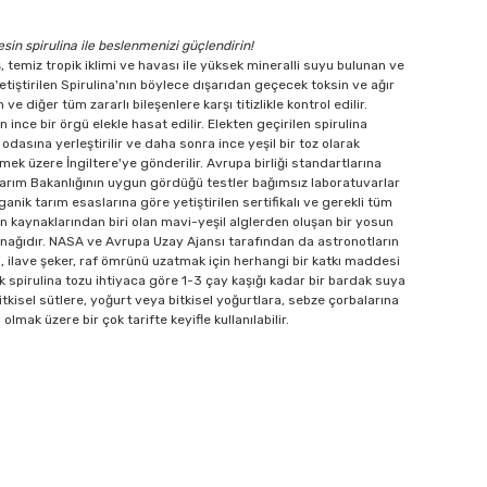
in spirulina ile beslenmenizi güçlendirin!
 temiz tropik iklimi ve havası ile yüksek mineralli suyu bulunan ve
yetiştirilen Spirulina'nın böylece dışarıdan geçecek toksin ve ağır
e diğer tüm zararlı bileşenlere karşı titizlikle kontrol edilir.
ince bir örgü elekle hasat edilir. Elekten geçirilen spirulina
odasına yerleştirilir ve daha sonra ince yeşil bir toz olarak
mek üzere İngiltere'ye gönderilir. Avrupa birliği standartlarına
C Tarım Bakanlığının uygun gördüğü testler bağımsız laboratuvarlar
anik tarım esaslarına göre yetiştirilen sertifikalı ve gerekli tüm
n kaynaklarından biri olan mavi-yeşil alglerden oluşan bir yosun
kaynağıdır. NASA ve Avrupa Uzay Ajansı tarafından da astronotların
si, ilave şeker, raf ömrünü uzatmak için herhangi bir katkı maddesi
 spirulina tozu ihtiyaca göre 1-3 çay kaşığı kadar bir bardak suya
 bitkisel sütlere, yoğurt veya bitkisel yoğurtlara, sebze çorbalarına
lmak üzere bir çok tarifte keyifle kullanılabilir.
 iletebilirsiniz.