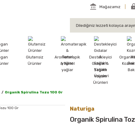
Mağazamız
egan
Glutensiz
Aromaterapik
Destekleyici
Organik
ünler
Ürünler
& Temel
Gıdalar &
Kozmet
yağlar
Sağlıklı
Bak
Yaşam
Ürünleri
Organik Spirulina Tozu 100 Gr
Naturiga
Organik Spirulina To