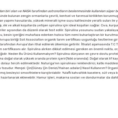
dan biri olan ve NASA tarafından astronotların beslenmesinde kullanılan süper bes
nde bulunan zengin ormanlarla çevrili, kentsel ve tarımsal kirlilikten korunmuş,
nsan yapımı havuzlarda, yüksek mineralli içme suyu kalitesinde yeraltı suları ile 
ık ve alkali koşullarda yetişen spirulina için ideal koşulları sağlar. Cıva, kurşun v
riler açısından da düzenli olarak test edilir. Spirulina yosununu sudan yakalayan 
unu, besin içeriğini muhafaza ederken hızlıca tüm nemi buharlaştıran bir kurutma 
vrupa birliği Soil Association organik tarım sertifikası uygunluğu testlerine gir
 tarafından Avrupa'dan ithal edilerek ülkemize getirilir. İthalat aşamasında T.
sertifikasını alır. Spirulina alırken dikkat edilmesi gereken en önemli nokta, org
iğidir. Neden Bu Ürünü Kullanmalıyım? Spirulina dünyanın en çevre dostu protei
lina doğal olarak yüksek oranda protein içerir(%66 oranında). Doğal olarak lif 
 dolayı tercih edilmektedir. Naturiga'nın spirulinası renklendirici, katkı madde
tozudur. Menşei: Çin(Güney Çin Denizi/Hainan adaları) Nasıl Kullanırım? Organik
mış besleyici smoothielere karıştırılabilir. Yulaflı kahvaltılık kaselere, süt veya
k hazırlanarak eklenebilir. Hamur işleri, makarna sosları ve dondurmalar da dahil o
konularda yetersiz gördüğünüz noktaları öneri formunu kullanarak tarafımıza
Bu ürüne ilk yorumu siz yapın!