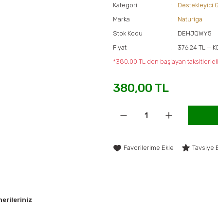
Kategori
Destekleyici G
Marka
Naturiga
Stok Kodu
DEHJQWY5
Fiyat
376,24 TL + 
*380,00 TL den başlayan taksitlerle!
380,00 TL
Tavsiye 
erileriniz