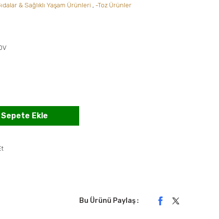
ıdalar & Sağlıklı Yaşam Ürünleri
,
-Toz Ürünler
KDV
!
Sepete Ekle
Et
Bu Ürünü Paylaş :