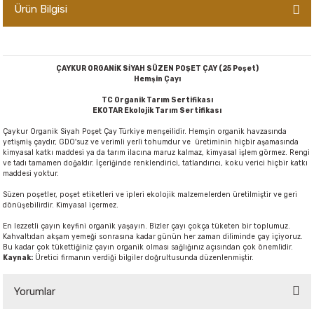
Ürün Bilgisi
er,Soslar ve Konserveler
-Kadınlara Özel Bakım
dırıcılar
-Bebek ve Çocuk Bakımı
ÇAYKUR ORGANİK SİYAH SÜZEN POŞET ÇAY (25 Poşet)
Hemşin Çayı
ekler
-Erkeklere Özel Bakım
TC Organik Tarım Sertifikası
EKOTAR Ekolojik Tarım Sertifikası
ve Tahıl Ezmeleri
- Hipoalerjenik Bakım Ürünleri
Çaykur Organik Siyah Poşet Çay Türkiye menşeilidir. Hemşin organik havzasında
yetişmiş çaydır, GDO'suz ve verimli yerli tohumdur ve üretiminin hiçbir aşamasında
kimyasal katkı maddesi ya da tarım ilacına maruz kalmaz, kimyasal işlem görmez. Rengi
 Çikolata
-Sabunlar
ve tadı tamamen doğaldır. İçeriğinde renklendirici, tatlandırıcı, koku verici hiçbir katkı
maddesi yoktur.
Reçel ve Ezmeler
Süzen poşetler, poşet etiketleri ve ipleri ekolojik malzemelerden üretilmiştir ve geri
dönüşebilirdir. Kimyasal içermez.
En lezzetli çayın keyfini organik yaşayın. Bizler çayı çokça tüketen bir toplumuz.
Kahvaltıdan akşam yemeği sonrasına kadar günün her zaman diliminde çay içiyoruz.
Bu kadar çok tükettiğiniz çayın organik olması sağlığınız açısından çok önemlidir.
Kaynak:
Üretici firmanın verdiği bilgiler doğrultusunda düzenlenmiştir.
Yorumlar