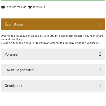
er,Soslar ve Konserveler
-Kadınlara Özel Bakım
Tavsiye Et
dırıcılar
-Bebek ve Çocuk Bakımı
Ürün Bilgisi
ekler
-Erkeklere Özel Bakım
Organik tam buğdaylı erişte sağlıklı ve mutlu bir gelecek için doğanın özünden ilham
alınarak üretilmiştir.
ve Tahıl Ezmeleri
- Hipoalerjenik Bakım Ürünleri
Buğdayın tüm besin değerlerini koruyan organik tam buğday unundan yapılmıştır.
 Çikolata
-Sabunlar
Yorumlar
Reçel ve Ezmeler
Taksit Seçenekleri
Bu ürüne ilk yorumu siz yapın!
Önerileriniz
Yorum Yaz
Bu ürünün fiyat bilgisi, resim, ürün açıklamalarında ve diğer konularda
yetersiz gördüğünüz noktaları öneri formunu kullanarak tarafımıza