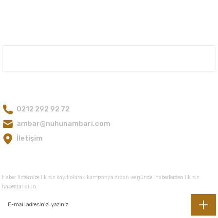
iletebilirsiniz.
Görüş ve önerileriniz için teşekkür ederiz.
Ürün resmi kalitesiz, bozuk veya görüntülenemiyor.
Ürün açıklamasında eksik bilgiler bulunuyor.
Nuh'un Ambarı
Ürün bilgilerinde hatalar bulunuyor.
Ürün fiyatı diğer sitelerden daha pahalı.
Bize Ulaşın
Bu ürüne benzer farklı alternatifler olmalı.
0212 292 92 72
ambar@nuhunambari.com
İletişim
Gönder
E-Bültene Kayıt Olun
Haber listemize ilk siz kayıt olarak kampanyalardan ve güncel haberlerden ilk siz
haberdar olun.