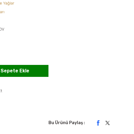
ve Yağlar
arı
KDV
Sepete Ekle
Et
Bu Ürünü Paylaş :