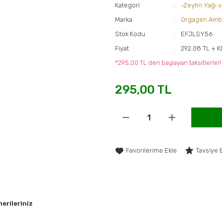
Kategori
-Zeytin Yağı 
Marka
Orgagen Amb
Stok Kodu
EFJLSY56
Fiyat
292,08 TL + 
*295,00 TL den başlayan taksitlerle!!
295,00 TL
Tavsiye 
erileriniz