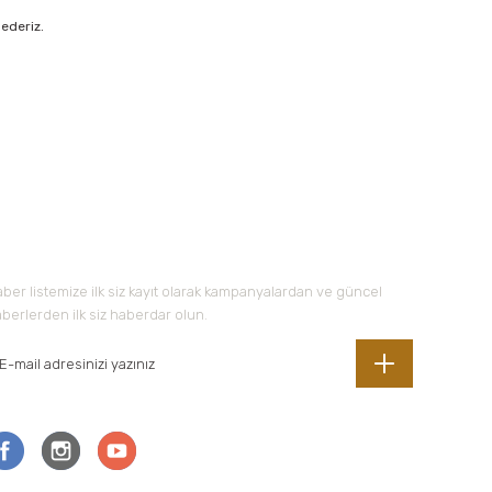
 ederiz.
 iletebilirsiniz.
-Bültene Kayıt Olun
ber listemize ilk siz kayıt olarak kampanyalardan ve güncel
berlerden ilk siz haberdar olun.