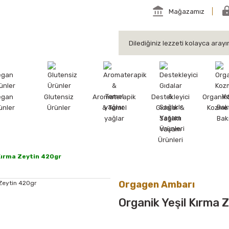
Mağazamız
egan
Glutensiz
Aromaterapik
Destekleyici
Organik
ünler
Ürünler
& Temel
Gıdalar &
Kozmet
yağlar
Sağlıklı
Bak
Yaşam
Ürünleri
 Kırma Zeytin 420gr
Orgagen Ambarı
Organik Yeşil Kırma 