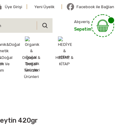
Üye Girişi
Yeni Üyelik
Facebook ile Bağlan
Alışveriş
Sepetim
&Doğal
Organik &
HEDİYE &
ik Ve
Doğal
KİTAP
ım
Temizlik
Ürünleri
Zeytin 420gr