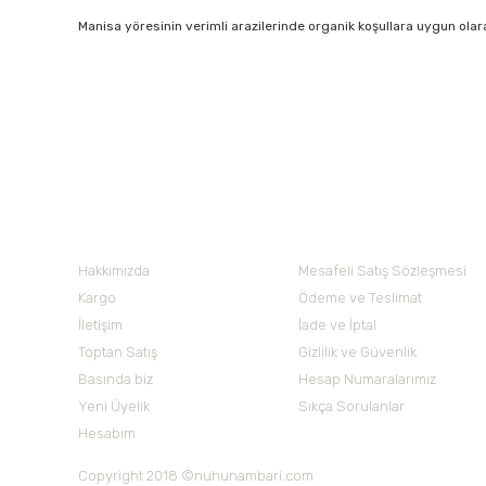
Manisa yöresinin verimli arazilerinde organik koşullara uygun olar
Bu ürünün fiyat bilgisi, resim, ürün açıklamalarında ve diğer 
Görüş ve önerileriniz için teşekkür ederiz.
Ürün resmi kalitesiz, bozuk veya görüntülenemiyor.
Nuh'un Ambarı
Ürün açıklamasında eksik bilgiler bulunuyor.
Ürün bilgilerinde hatalar bulunuyor.
Hakkımızda
Mesafeli Satış Sözleşmesi
Ürün fiyatı diğer sitelerden daha pahalı.
Kargo
Ödeme ve Teslimat
Bu ürüne benzer farklı alternatifler olmalı.
İletişim
İade ve İptal
Toptan Satış
Gizlilik ve Güvenlik
Basında biz
Hesap Numaralarımız
Yeni Üyelik
Sıkça Sorulanlar
Hesabım
Copyright 2018 ©nuhunambari.com