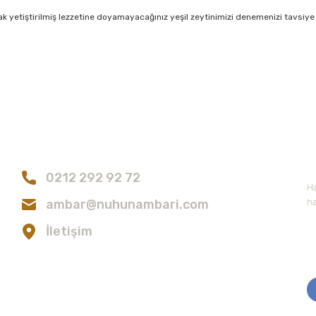
ak yetiştirilmiş lezzetine doyamayacağınız yeşil zeytinimizi denemenizi tavsiye
konularda yetersiz gördüğünüz noktaları öneri formunu kullanarak tarafımıza
Bu ürüne ilk yorumu siz yapın!
Bize Ulaşın
E
Yorum Yaz
0212 292 92 72
Ha
ambar@nuhunambari.com
ha
İletişim
Gönder