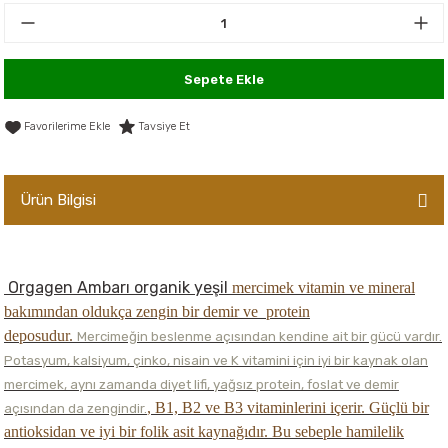
er,Soslar ve Konserveler
-Kadınlara Özel Bakım
dırıcılar
-Bebek ve Çocuk Bakımı
Sepete Ekle
ekler
-Erkeklere Özel Bakım
Tavsiye Et
ve Tahıl Ezmeleri
- Hipoalerjenik Bakım Ürünleri
Ürün Bilgisi
 Çikolata
-Sabunlar
Reçel ve Ezmeler
Orgagen Ambarı organik yeşil
mercimek vitamin ve mineral
bakımından oldukça zengin bir demir ve protein
deposudur.
Mercimeğin beslenme açısından kendine ait bir gücü vardır.
Potasyum, kalsiyum, çinko, nisain ve K vitamini için iyi bir kaynak olan
mercimek, aynı zamanda diyet lifi, yağsız protein, foslat ve demir
, B1, B2 ve B3 vitaminlerini içerir. Güçlü bir
açısından da zengindir.
antioksidan ve iyi bir folik asit kaynağıdır. Bu sebeple hamilelik