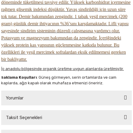
döneminde tüketilmesi tavsiye edilir. Yüksek karbonhidrat içermesine
rağmen glisemik indeksi düşüktür. Yavaş sindirildiği için uzun süre
tok tutar. Demir bakımından zengindir. 1 tabak yeşil mercimek (200
gram) günlük demir ihtiyacının %36’sını karşılamaktadır. Lifli yapısı
sayesinde sindirim sisteminin düzenli çalışmasına yardımcı olur.
Potasyum ve magnezyum bakımından da zengindir. İçeriğindeki
yüksek protein kas yapısının güçlenmesine katkıda bulunur. Bu
özellikleri ile yeşil mercimek sofralardan eksik edilmemesi gereken
bir bakliyattır.
İç anadolu bölgesinde organik üretime uygun alanlarda üretilmiştir.
aklama Koşulları
: Güneş görmeyen, serin ortamlarda ve cam
S
kaplarda, ağzı kapalı olarak muhafaza etmenizi öneririz.
Yorumlar
Taksit Seçenekleri
Bu ürüne ilk yorumu siz yapın!