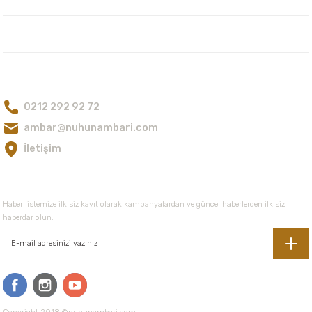
Ürün resmi kalitesiz, bozuk veya görüntülenemiyor.
Ürün açıklamasında eksik bilgiler bulunuyor.
Nuh'un Ambarı
Ürün bilgilerinde hatalar bulunuyor.
Ürün fiyatı diğer sitelerden daha pahalı.
Bize Ulaşın
Bu ürüne benzer farklı alternatifler olmalı.
0212 292 92 72
ambar@nuhunambari.com
İletişim
Gönder
E-Bültene Kayıt Olun
Haber listemize ilk siz kayıt olarak kampanyalardan ve güncel haberlerden ilk siz
haberdar olun.