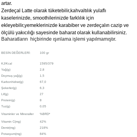
artar.
Zerdeçal Latte olarak tüketebilir,kahvaltılık yulaflı
kaselerinizde, smoothilerinizde farklılık için
ekleyebilir,yemeklerinizde karabiber ve zerdeçalın cazip ve
ölçülü yakıcılığı sayesinde baharat olarak kullanabilirsiniz
.
Baharatların hiçbirinde ışınlama işlemi yapılmamıştır.
BESİN DEĞERLERİ:
100 gr
KJ/Kcal
1595/379
Yağ(g)
2,8
Doymuş yağ(g)
1,5
Karbonhidrat(g)
67,0
Şekerler(g)
6,3
Lif(g)
27
Protein(g)
8
Tuz(g)
0,05
Vitaminler ve Mineraller
%BRD*
Vitamin C(mg)
42%
Demir(mg)
218%
Potasyum(mg)
84%