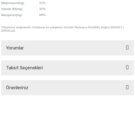
Magnezyum(mg)
21%
Vitamin B6(mg)
32%
Manganez(mg)
99%
*Ortalama değerlerdir. Ortalama bir yetişkinin Günlük Referans Alım(RA) değeri (8400KJ /
2000kcal).
Yorumlar
Taksit Seçenekleri
Bu ürüne ilk yorumu siz yapın!
Önerileriniz
Yorum Yaz
Bu ürünün fiyat bilgisi, resim, ürün açıklamalarında ve diğer konularda
yetersiz gördüğünüz noktaları öneri formunu kullanarak tarafımıza
iletebilirsiniz.
Görüş ve önerileriniz için teşekkür ederiz.