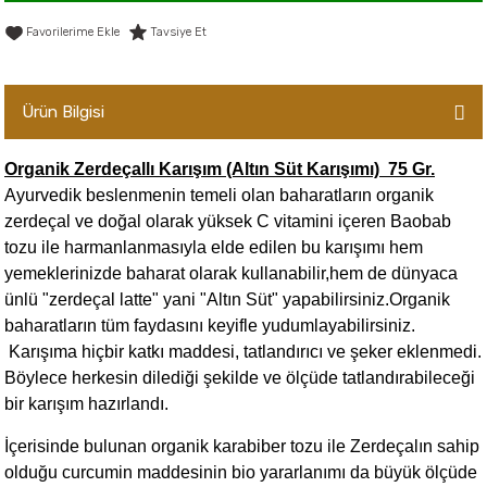
er,Soslar ve Konserveler
-Kadınlara Özel Bakım
Tavsiye Et
dırıcılar
-Bebek ve Çocuk Bakımı
Ürün Bilgisi
ekler
-Erkeklere Özel Bakım
Organik Zerdeçallı Karışım (Altın Süt Karışımı) 75 Gr.
ve Tahıl Ezmeleri
- Hipoalerjenik Bakım Ürünleri
Ayurvedik beslenmenin temeli olan baharatların organik
zerdeçal ve doğal olarak yüksek C vitamini içeren Baobab
 Çikolata
-Sabunlar
tozu ile harmanlanmasıyla elde edilen bu karışımı hem
yemeklerinizde baharat olarak kullanabilir,hem de dünyaca
Reçel ve Ezmeler
ünlü "zerdeçal latte" yani "Altın Süt" yapabilirsiniz.Organik
baharatların tüm faydasını keyifle yudumlayabilirsiniz.
Karışıma hiçbir katkı maddesi, tatlandırıcı ve şeker eklenmedi.
Böylece herkesin dilediği şekilde ve ölçüde tatlandırabileceği
bir karışım hazırlandı.
İçerisinde bulunan organik karabiber tozu ile Zerdeçalın sahip
olduğu curcumin maddesinin bio yararlanımı da büyük ölçüde