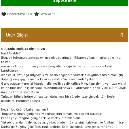
Sepete Ekle
er,Soslar ve Konserveler
-Kadınlara Özel Bakım
Tavsiye Et
dırıcılar
-Bebek ve Çocuk Bakımı
Ürün Bilgisi
ekler
-Erkeklere Özel Bakım
ve Tahıl Ezmeleri
- Hipoalerjenik Bakım Ürünleri
ORGANİK BUĞDAY ÇİMİ TOZU
Nasıl Üretilir?
Buğday tohumun toprağa ekilmiş olduğu günden itibaren vitamin, mineral, çinko,
fosfat,
 Çikolata
-Sabunlar
enzim ve lif oranının en yüksek seviyede olduğu bir haftanın sonunda kesilip
kurutularak
elde edilir. Naturiga Buğday Çimi, besin değerinin yüksek olduğuna emin olmak için
Reçel ve Ezmeler
doğal güneş ışığına maruz kalacak şekilde "açık alanlarda” yetiştirilir.
Genç buğday kerevizi fidanları elle kesilir ve dikkatlice 9 kez temizlenir, yalnızca en iyi
kalite bıçaklar ile işlem yapılır.Dondurucu hava kullanılmadan önce iyice kurutularak
ince bir toz haline getirilir.
Tarladan bitmiş ürüne bir saatten daha kısa bir sürede, taze çimdeki tüm besin
maddeleri korunarak ulaşır.
Neden bu ürünü kullanmalıyım?
Buğday çiminin içeriğinde 19 aminoasitin tamamı ve klorofil bulunur.
Parlak yeşil rengini içeriğindeki yüksek klorofilden alır.
Yüksek oranda lif, demir, bakır, çinko, protein, E vitamini, Kalsiyum ve A vitamini içerir.
Narturiga Buğday Çimi Tozu renklendirici, katkı maddesi, ilave şeker, raf ömrünü