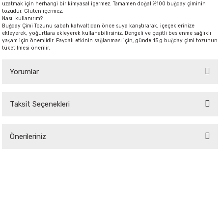
uzatmak için herhangi bir kimyasal içermez. Tamamen doğal %100 buğday çiminin
tozudur. Gluten içermez.
Nasıl kullanırım?
Buğday Çimi Tozunu sabah kahvaltıdan önce suya karıştırarak, içeçeklerinize
ekleyerek, yoğurtlara ekleyerek kullanabilirsiniz. Dengeli ve çeşitli beslenme sağlıklı
yaşam için önemlidir. Faydalı etkinin sağlanması için, günde 15 g buğday çimi tozunun
tüketilmesi önerilir.
Yorumlar
Taksit Seçenekleri
Bu ürüne ilk yorumu siz yapın!
Önerileriniz
Yorum Yaz
Bu ürünün fiyat bilgisi, resim, ürün açıklamalarında ve diğer konularda
yetersiz gördüğünüz noktaları öneri formunu kullanarak tarafımıza
iletebilirsiniz.
Görüş ve önerileriniz için teşekkür ederiz.
Ürün resmi kalitesiz, bozuk veya görüntülenemiyor.