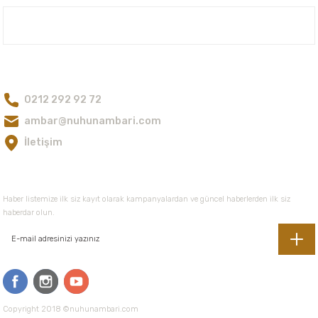
Ürün açıklamasında eksik bilgiler bulunuyor.
Nuh'un Ambarı
Ürün bilgilerinde hatalar bulunuyor.
Ürün fiyatı diğer sitelerden daha pahalı.
Bize Ulaşın
Bu ürüne benzer farklı alternatifler olmalı.
0212 292 92 72
ambar@nuhunambari.com
İletişim
Gönder
E-Bültene Kayıt Olun
Haber listemize ilk siz kayıt olarak kampanyalardan ve güncel haberlerden ilk siz
haberdar olun.
Copyright 2018 ©nuhunambari.com