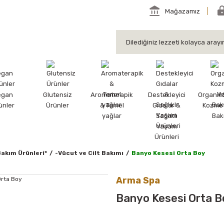
Mağazamız
egan
Glutensiz
Aromaterapik
Destekleyici
Organik
ünler
Ürünler
& Temel
Gıdalar &
Kozmet
yağlar
Sağlıklı
Bak
Yaşam
Ürünleri
Bakım Ürünleri*
-Vücut ve Cilt Bakımı
Banyo Kesesi Orta Boy
Arma Spa
Banyo Kesesi Orta B