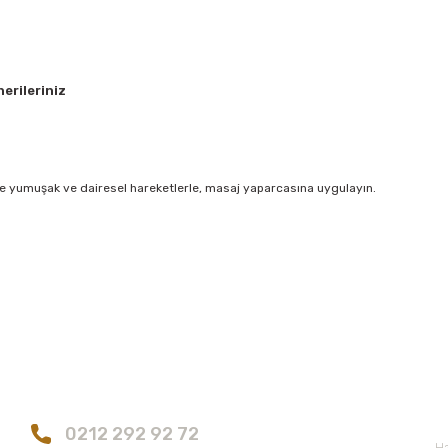
erileriniz
ize yumuşak ve dairesel hareketlerle, masaj yaparcasına uygulayın.
konularda yetersiz gördüğünüz noktaları öneri formunu kullanarak tarafımıza
Bu ürüne ilk yorumu siz yapın!
Bize Ulaşın
E
Yorum Yaz
0212 292 92 72
Ha