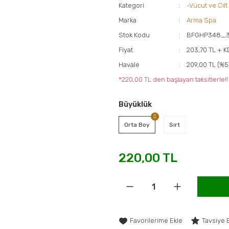
Kategori
-Vücut ve Cilt
Marka
Arma Spa
Stok Kodu
BFGHP348_3
Fiyat
203,70 TL + 
Havale
209,00 TL (%5
*220,00 TL den başlayan taksitlerle!!
Büyüklük
Orta Boy
Sırt
220,00 TL
Tavsiye 