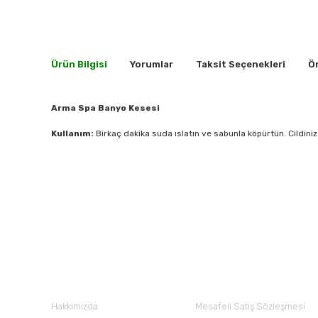
Ürün Bilgisi
Yorumlar
Taksit Seçenekleri
Ön
Arma Spa Banyo Kesesi
Kullanım:
Birkaç dakika suda ıslatın ve sabunla köpürtün. Cildin
Bu ürünün fiyat bilgisi, resim, ürün açıklamalarında ve diğer 
Görüş ve önerileriniz için teşekkür ederiz.
Ürün resmi kalitesiz, bozuk veya görüntülenemiyor.
Nuh'un Ambarı
Ürün açıklamasında eksik bilgiler bulunuyor.
Ürün bilgilerinde hatalar bulunuyor.
Hakkımızda
Mesafeli Satış Sözleşmesi
Ürün fiyatı diğer sitelerden daha pahalı.