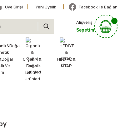
Üye Girişi
Yeni Üyelik
Facebook ile Bağlan
Alışveriş
Sepetim
&Doğal
Organik &
HEDİYE &
ik Ve
Doğal
KİTAP
ım
Temizlik
Ürünleri
oy