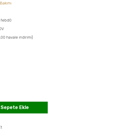
 Bakımı
1ebd0
KDV
,00 havale indirimi)
Sepete Ekle
Et