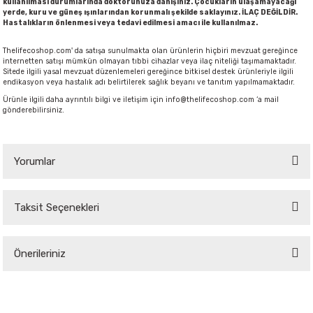
kullanılması durumlarında doktorunuza danışınız. Çocukların ulaşamayacağı
yerde, kuru ve güneş ışınlarından korunmalı şekilde saklayınız. İLAÇ DEĞİLDİR.
Hastalıkların önlenmesi veya tedavi edilmesi amacı ile kullanılmaz.
Thelifecoshop.com' da satışa sunulmakta olan ürünlerin hiçbiri mevzuat gereğince
internetten satışı mümkün olmayan tıbbi cihazlar veya ilaç niteliği taşımamaktadır.
Sitede ilgili yasal mevzuat düzenlemeleri gereğince bitkisel destek ürünleriyle ilgili
endikasyon veya hastalık adı belirtilerek sağlık beyanı ve tanıtım yapılmamaktadır.
Ürünle ilgili daha ayrıntılı bilgi ve iletişim için
info@thelifecoshop.com
‘a mail
gönderebilirsiniz.
Yorumlar
Taksit Seçenekleri
Bu ürüne ilk yorumu siz yapın!
Önerileriniz
Yorum Yaz
Bu ürünün fiyat bilgisi, resim, ürün açıklamalarında ve diğer konularda
yetersiz gördüğünüz noktaları öneri formunu kullanarak tarafımıza