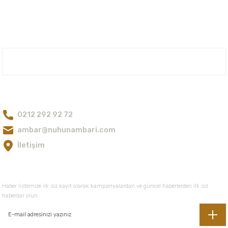
iletebilirsiniz.
Görüş ve önerileriniz için teşekkür ederiz.
Ürün resmi kalitesiz, bozuk veya görüntülenemiyor.
Ürün açıklamasında eksik bilgiler bulunuyor.
Nuh'un Ambarı
Ürün bilgilerinde hatalar bulunuyor.
Ürün fiyatı diğer sitelerden daha pahalı.
Bize Ulaşın
Bu ürüne benzer farklı alternatifler olmalı.
0212 292 92 72
ambar@nuhunambari.com
İletişim
Gönder
E-Bültene Kayıt Olun
Haber listemize ilk siz kayıt olarak kampanyalardan ve güncel haberlerden ilk siz
haberdar olun.