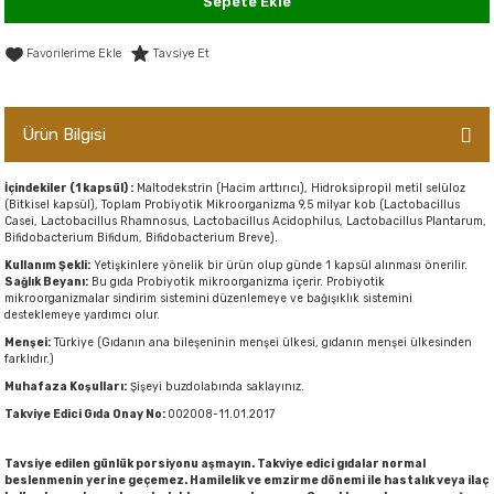
Sepete Ekle
er,Soslar ve Konserveler
-Kadınlara Özel Bakım
Tavsiye Et
dırıcılar
-Bebek ve Çocuk Bakımı
Ürün Bilgisi
ekler
-Erkeklere Özel Bakım
ve Tahıl Ezmeleri
- Hipoalerjenik Bakım Ürünleri
İçindekiler (1 kapsül) :
Maltodekstrin (Hacim arttırıcı), Hidroksipropil metil selüloz
(Bitkisel kapsül), Toplam Probiyotik Mikroorganizma 9,5 milyar kob (Lactobacillus
Casei, Lactobacillus Rhamnosus, Lactobacillus Acidophilus, Lactobacillus Plantarum,
Bifidobacterium Bifidum, Bifidobacterium Breve).
 Çikolata
-Sabunlar
Kullanım Şekli:
Yetişkinlere yönelik bir ürün olup günde 1 kapsül alınması önerilir.
Sağlık Beyanı:
Bu gıda Probiyotik mikroorganizma içerir. Probiyotik
Reçel ve Ezmeler
mikroorganizmalar sindirim sistemini düzenlemeye ve bağışıklık sistemini
desteklemeye yardımcı olur.
Menşei:
Türkiye (Gıdanın ana bileşeninin menşei ülkesi, gıdanın menşei ülkesinden
farklıdır.)
Muhafaza Koşulları:
Şişeyi buzdolabında saklayınız.
Takviye Edici Gıda Onay No:
002008-11.01.2017
Tavsiye edilen günlük porsiyonu aşmayın. Takviye edici gıdalar normal
beslenmenin yerine geçemez. Hamilelik ve emzirme dönemi ile hastalık veya ilaç