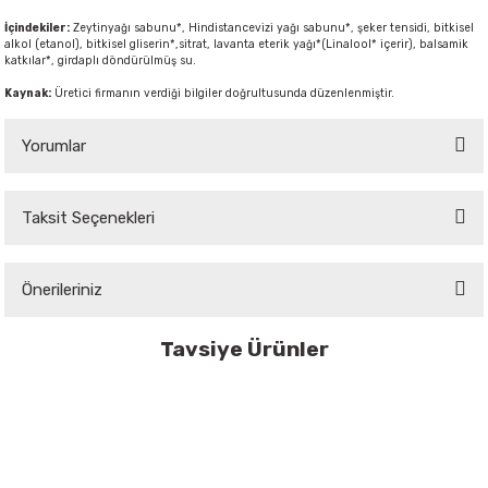
İçindekiler:
Zeytinyağı sabunu*, Hindistancevizi yağı sabunu*, şeker tensidi, bitkisel
alkol (etanol), bitkisel gliserin*,sitrat, lavanta eterik yağı*(Linalool* içerir), balsamik
katkılar*, girdaplı döndürülmüş su.
Kaynak:
Üretici firmanın verdiği bilgiler doğrultusunda düzenlenmiştir.
Yorumlar
Taksit Seçenekleri
Bu ürüne ilk yorumu siz yapın!
Önerileriniz
Yorum Yaz
Bu ürünün fiyat bilgisi, resim, ürün açıklamalarında ve diğer konularda
Tavsiye Ürünler
yetersiz gördüğünüz noktaları öneri formunu kullanarak tarafımıza
iletebilirsiniz.
Tükendi
Tükendi
SONETT
SONETT
Görüş ve önerileriniz için teşekkür ederiz.
Sıvı El Sabunu - Citrus /300 mL
Sıvı El Sabunu - Citrus /1 L
Ürün resmi kalitesiz, bozuk veya görüntülenemiyor.