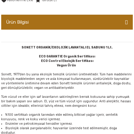
Tavsiye Et
er,Soslar ve Konserveler
-Kadınlara Özel Bakım
Ürün Bilgisi
dırıcılar
-Bebek ve Çocuk Bakımı
ekler
-Erkeklere Özel Bakım
SONETT ORGANİK/EKOLOJİK LAVANTALI EL SABUNU 1 Lt.
ve Tahıl Ezmeleri
- Hipoalerjenik Bakım Ürünleri
ECO GARANTIE Organik Sertifikası
ECO Control Ekolojik Sertifikası
Vegan Ürün
 Çikolata
-Sabunlar
Sonett, 1977'den bu yana ekolojik temizlik ürünleri üretmektedir. Tüm ham maddelerini
biyolojik maddelerden seçen ve asla kimyasal kullanmayan, sürdürülebilir kaynaklar
Reçel ve Ezmeler
ve yöntemlerle üretimine devam eden Sonett temizlik ürünleri antialerjik, doğa dostu,
geri dönüştürülebilir, vegan ve antibakteriyeldir.
Tüm vücut ve eller için saf lavantanın sakinleştiren berrak kokusuna sahip yumuşak
bir bakım yapan sıvı sabun. El, yüz ve tüm vücut için uygundur. Anti alerjiktir, hassas
ciltiler için idealdir, ellerinizi tahriş etmez, nem dengesini korur.
%100 sertifikalı organik tarımdan elde edilmiş bitkisel yağlar içerir, sentetik
koruyucu, renk ve koku verici içermez.
Enzimler ve petrokimyasal tensidler içermez.
Biyolojik olarak parçalanabilir, hayvanlar üzerinde test edilmemiştir, doğa
dostudur.