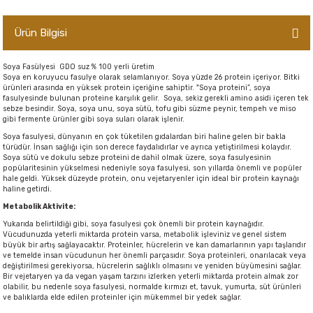
er,Soslar ve Konserveler
-Kadınlara Özel Bakım
Ürün Bilgisi
dırıcılar
-Bebek ve Çocuk Bakımı
Soya Fasülyesi GDO suz % 100 yerli üretim
Soya en koruyucu fasulye olarak selamlanıyor. Soya yüzde 26 protein içeriyor. Bitki
ekler
-Erkeklere Özel Bakım
ürünleri arasında en yüksek protein içeriğine sahiptir. "Soya proteini”, soya
fasulyesinde bulunan proteine karşılık gelir.
Soya, sekiz gerekli amino asidi içeren tek
sebze besindir. Soya, soya unu, soya sütü, tofu gibi süzme peynir, tempeh ve miso
ve Tahıl Ezmeleri
- Hipoalerjenik Bakım Ürünleri
gibi fermente ürünler gibi soya suları olarak işlenir.
Soya fasulyesi, dünyanın en çok tüketilen gıdalardan biri haline gelen bir bakla
türüdür. İnsan sağlığı için son derece faydalıdırlar ve ayrıca yetiştirilmesi kolaydır.
 Çikolata
-Sabunlar
Soya sütü ve dokulu sebze proteini de dahil olmak üzere, soya fasulyesinin
popülaritesinin yükselmesi nedeniyle soya fasulyesi, son yıllarda önemli ve popüler
hale geldi. Yüksek düzeyde protein, onu vejetaryenler için ideal bir protein kaynağı
Reçel ve Ezmeler
haline getirdi.
Metabolik Aktivite:
Yukarıda belirtildiği gibi, soya fasulyesi çok önemli bir protein kaynağıdır.
Vücudunuzda yeterli miktarda protein varsa, metabolik işleviniz ve genel sistem
büyük bir artış sağlayacaktır. Proteinler, hücrelerin ve kan damarlarının yapı taşlarıdır
ve temelde insan vücudunun her önemli parçasıdır. Soya proteinleri, onarılacak veya
değiştirilmesi gerekiyorsa, hücrelerin sağlıklı olmasını ve yeniden büyümesini sağlar.
Bir vejetaryen ya da vegan yaşam tarzını izlerken yeterli miktarda protein almak zor
olabilir, bu nedenle soya fasulyesi, normalde kırmızı et, tavuk, yumurta, süt ürünleri
ve balıklarda elde edilen proteinler için mükemmel bir yedek sağlar.