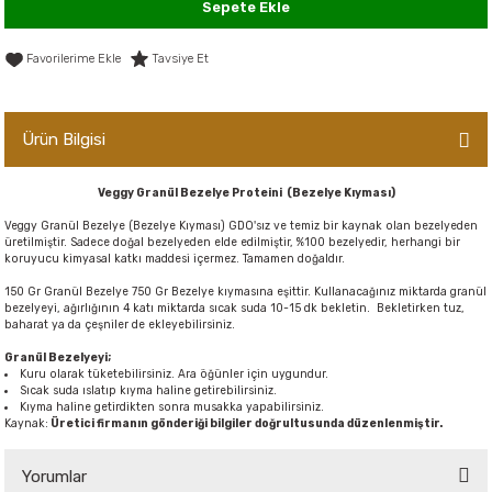
Sepete Ekle
er,Soslar ve Konserveler
-Kadınlara Özel Bakım
Tavsiye Et
dırıcılar
-Bebek ve Çocuk Bakımı
ekler
-Erkeklere Özel Bakım
Ürün Bilgisi
ve Tahıl Ezmeleri
- Hipoalerjenik Bakım Ürünleri
Veggy Granül Bezelye Proteini (Bezelye Kıyması)
Veggy Granül Bezelye (Bezelye Kıyması) GDO'sız ve temiz bir kaynak olan bezelyeden
 Çikolata
-Sabunlar
üretilmiştir. Sadece doğal bezelyeden elde edilmiştir, %100 bezelyedir, herhangi bir
koruyucu kimyasal katkı maddesi içermez. Tamamen doğaldır.
150 Gr Granül Bezelye 750 Gr Bezelye kıymasına eşittir. Kullanacağınız miktarda granül
Reçel ve Ezmeler
bezelyeyi, ağırlığının 4 katı miktarda sıcak suda 10-15 dk bekletin. Bekletirken tuz,
baharat ya da çeşniler de ekleyebilirsiniz.
Granül Bezelyeyi;
Kuru olarak tüketebilirsiniz. Ara öğünler için uygundur.
Sıcak suda ıslatıp kıyma haline getirebilirsiniz.
Kıyma haline getirdikten sonra musakka yapabilirsiniz.
Kaynak:
Üretici firmanın gönderiği bilgiler doğrultusunda düzenlenmiştir.
Yorumlar