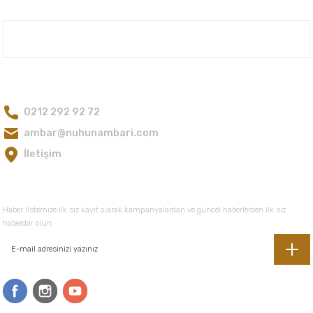
Ürün resmi kalitesiz, bozuk veya görüntülenemiyor.
Ürün açıklamasında eksik bilgiler bulunuyor.
Nuh'un Ambarı
Ürün bilgilerinde hatalar bulunuyor.
Ürün fiyatı diğer sitelerden daha pahalı.
Bize Ulaşın
Bu ürüne benzer farklı alternatifler olmalı.
0212 292 92 72
ambar@nuhunambari.com
İletişim
Gönder
E-Bültene Kayıt Olun
Haber listemize ilk siz kayıt olarak kampanyalardan ve güncel haberlerden ilk siz
haberdar olun.