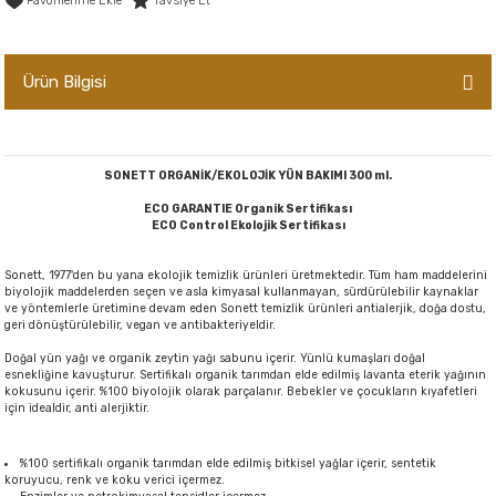
Tavsiye Et
er,Soslar ve Konserveler
-Kadınlara Özel Bakım
Ürün Bilgisi
dırıcılar
-Bebek ve Çocuk Bakımı
ekler
-Erkeklere Özel Bakım
SONETT ORGANİK/EKOLOJİK YÜN BAKIMI 300 ml.
ve Tahıl Ezmeleri
- Hipoalerjenik Bakım Ürünleri
ECO GARANTIE Organik Sertifikası
ECO Control Ekolojik Sertifikası
 Çikolata
-Sabunlar
Sonett, 1977'den bu yana ekolojik temizlik ürünleri üretmektedir. Tüm ham maddelerini
biyolojik maddelerden seçen ve asla kimyasal kullanmayan, sürdürülebilir kaynaklar
Reçel ve Ezmeler
ve yöntemlerle üretimine devam eden Sonett temizlik ürünleri antialerjik, doğa dostu,
geri dönüştürülebilir, vegan ve antibakteriyeldir.
Doğal yün yağı ve organik zeytin yağı sabunu içerir. Yünlü kumaşları doğal
esnekliğine kavuşturur. Sertifikalı organik tarımdan elde edilmiş lavanta eterik yağının
kokusunu içerir. %100 biyolojik olarak parçalanır. Bebekler ve çocukların kıyafetleri
için idealdir, anti alerjiktir.
%100 sertifikalı organik tarımdan elde edilmiş bitkisel yağlar içerir, sentetik
koruyucu, renk ve koku verici içermez.