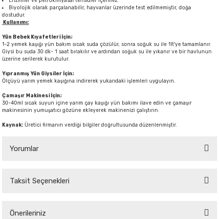
Enzimler ve petrokimyasal tensidler içermez.
Biyolojik olarak parçalanabilir, hayvanlar üzerinde test edilmemiştir, doğa
dostudur.
Kullanımı:
Yün Bebek Kıyafetleri İçin;
1-2 yemek kaşığı yün bakım sıcak suda çözülür, sonra soğuk su ile 1lt'ye tamamlanır.
Giysi bu suda 30 dk- 1 saat bırakılır ve ardından soğuk su ile yıkanır ve bir havlunun
üzerine serilerek kurutulur.
Yıpranmış Yün Giysiler İçin;
Ölçüyü yarım yemek kaşığına indirerek yukarıdaki işlemleri uygulayın.
Çamaşır Makinesi İçin;
30-40ml sıcak suyun içine yarım çay kaşığı yün bakımı ilave edin ve çamaşır
makinesinin yumuşatıcı gözüne ekleyerek makinenizi çalıştırın.
Kaynak:
Üretici firmanın verdiği bilgiler doğrultusunda düzenlenmiştir.
Yorumlar
Taksit Seçenekleri
Bu ürüne ilk yorumu siz yapın!
Önerileriniz
Yorum Yaz