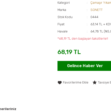
Kategori
Çamaşır Yıka
Marka
SONETT
Stok Kodu
0444
Fiyat
63,14 TL + KD
Havale
64,78 TL (%5,
*68,19 TL den başlayan taksitlerle!!
68,19 TL
Gelince Haber Ver
Tavsiye 
erileriniz