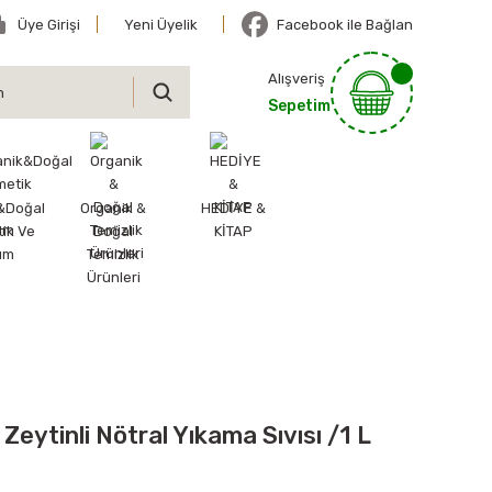
Üye Girişi
Yeni Üyelik
Facebook ile Bağlan
Alışveriş
Sepetim
&Doğal
Organik &
HEDİYE &
ik Ve
Doğal
KİTAP
ım
Temizlik
Ürünleri
n Zeytinli Nötral Yıkama Sıvısı /1 L