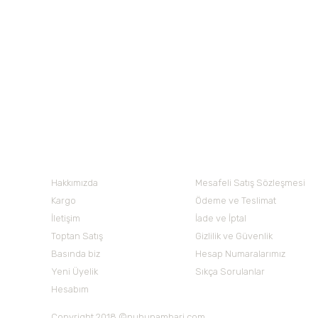
Ürün açıklamasında eksik bilgiler bulunuyor.
Nötral Sıvı El Sabunu /1 L
Nötral Bulaşık Yıkama ve
Ürün bilgilerinde hatalar bulunuyor.
Ürün fiyatı diğer sitelerden daha pahalı.
79,63 TL
Bu ürüne benzer farklı alternatifler olmalı.
Nuh'un Ambarı
Hakkımızda
Mesafeli Satış Sözleşmesi
Kargo
Ödeme ve Teslimat
İletişim
İade ve İptal
Toptan Satış
Gizlilik ve Güvenlik
Basında biz
Hesap Numaralarımız
Yeni Üyelik
Sıkça Sorulanlar
Hesabım
Copyright 2018 ©nuhunambari.com