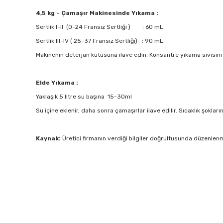
4,5 kg – Çamaşır Makinesinde Yıkama :
Sertlik I-II (0-24 Fransız Sertliği ) : 60 mL
Sertlik III-IV ( 25-37 Fransız Sertliği) : 90 mL
Makinenin deterjan kutusuna ilave edin. Konsantre yıkama sıvısını
Elde Yıkama :
Yaklaşık 5 litre su başına 15-30ml
Su içine eklenir, daha sonra çamaşırlar ilave edilir. Sıcaklık şokl
Kaynak:
Üretici firmanın verdiği bilgiler doğrultusunda düzenlenm
Bu ürünün fiyat bilgisi, resim, ürün açıklamalarında ve diğer 
Görüş ve önerileriniz için teşekkür ederiz.
Tükendi
SONETT
Ürün resmi kalitesiz, bozuk veya görüntülenemiyor.