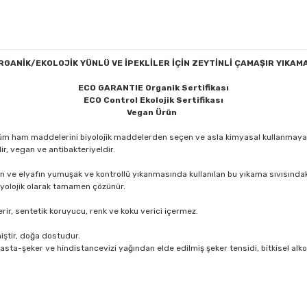
GANİK/EKOLOJİK YÜNLÜ VE İPEKLİLER İÇİN ZEYTİNLİ ÇAMAŞIR YIKAMA S
ECO GARANTIE Organik Sertifikası
ECO Control Ekolojik Sertifikası
Vegan Ürün
. Tüm ham maddelerini biyolojik maddelerden seçen ve asla kimyasal kullanmay
lir, vegan ve antibakteriyeldir.
 ve elyafın yumuşak ve kontrollü yıkanmasında kullanılan bu yıkama sıvısındak
 Biyolojik olarak tamamen çözünür.
erir, sentetik koruyucu, renk ve koku verici içermez.
miştir, doğa dostudur.
işasta-şeker ve hindistancevizi yağından elde edilmiş şeker tensidi, bitkisel alk