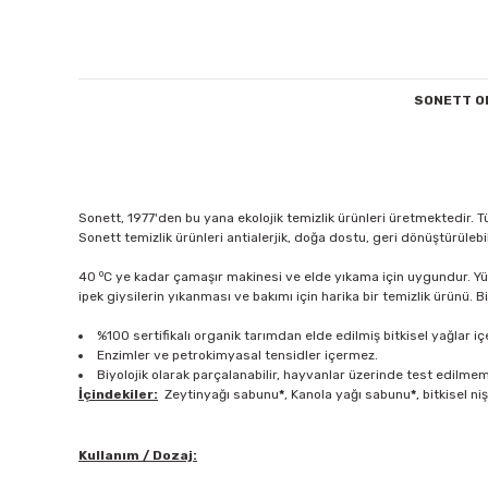
SONETT OR
Sonett, 1977'den bu yana ekolojik temizlik ürünleri üretmektedir
Sonett temizlik ürünleri antialerjik, doğa dostu, geri dönüştürülebi
o
40
C ye kadar çamaşır makinesi ve elde yıkama için uygundur. Yün
ipek giysilerin yıkanması ve bakımı için harika bir temizlik ürünü.
%100 sertifikalı organik tarımdan elde edilmiş bitkisel yağlar iç
Enzimler ve petrokimyasal tensidler içermez.
Biyolojik olarak parçalanabilir, hayvanlar üzerinde test edilme
İçindekiler:
Zeytinyağı sabunu
*
, Kanola yağı sabunu
*
, bitkisel n
Kullanım / Dozaj: