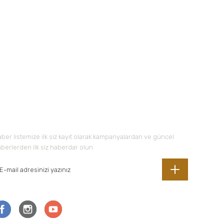
-Bültene Kayıt Olun
ber listemize ilk siz kayıt olarak kampanyalardan ve güncel
berlerden ilk siz haberdar olun.