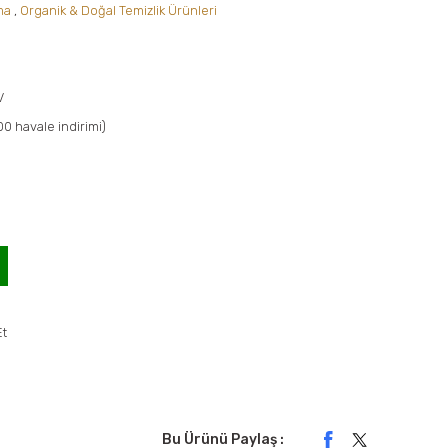
ma
,
Organik & Doğal Temizlik Ürünleri
V
00 havale indirimi)
Et
Bu Ürünü Paylaş :