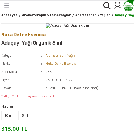
Geri Dön
Geri Dön
Geri Dön
Geri Dön
Geri Dön
Geri Dön
Geri Dön
Geri Dön
Geri Dön
Anasayfa
Aromaterapik & Temel yağlar
Aromaterapik Yağlar
Adaçayı Yağı
 ve Ballar
alı Bitki & Baharatlar
er
rünler
k & Temel yağlar
 Gıdalar & Sağlıklı Yaşam
ğal Kozmetik Ve Bakım
oğal Temizlik Ürünleri
*Kişisel Bakım Ürünleri*
*Makyaj Ürünleri*
Nuka Defne Esencia
ve Kuru Meyveler
nleri ve Organik Ballar
r
ekler
ağlar
Ürünleri*
-Yüz Bakımı
-Göz Makyajı
Adaçayı Yağı Organik 5 ml
l ve Makarnalar
er
kler
i*
a
-Göz Bakımı
-Yüz Makyajı
Kategori
Aromaterapik Yağlar
Marka
Nuka Defne Esencia
al Unlar
ları
-Ağız,Dudak ve Diş Bakımı
-Dudak Makyajı
Stok Kodu
2577
tlar
Fiyat
265,00 TL + KDV
e ve Atıştırmalıklar
emizlik Ürünleri
-Vücut ve Cilt Bakımı
Havale
302,10 TL (%5,00 havale indirimi)
ller
*318,00 TL den başlayan taksitlerle!!
ler
-Saç Bakımı
Hacim
 Yağlar
-Saç Boyaları
10 ml
5 ml
e Yumurta
-El ve Tırnak Bakımı
318,00 TL