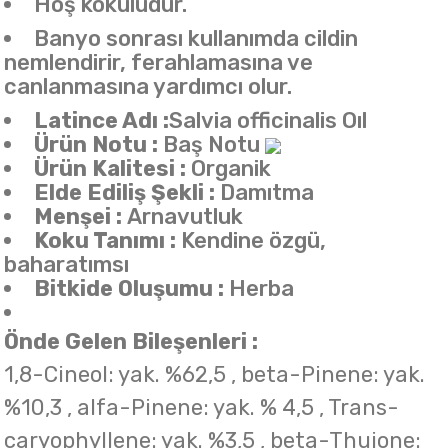
Hoş kokuludur.
Banyo sonrası kullanımda cildin
nemlendirir, ferahlamasına ve
canlanmasına yardımcı olur.
Latince Adı :
Salvia officinalis Oıl
Ürün Notu :
Baş Notu
Ürün Kalitesi :
Organik
Elde Ediliş Şekli :
Damıtma
Menşei :
Arnavutluk
Koku Tanımı :
Kendine özgü,
baharatımsı
Bitkide Oluşumu :
Herba
Önde Gelen Bileşenleri :
1,8-Cineol: yak. %62,5 , beta-Pinene: yak.
%10,3 , alfa-Pinene: yak. % 4,5 , Trans-
caryophyllene: yak. %3,5 , beta-Thujone: