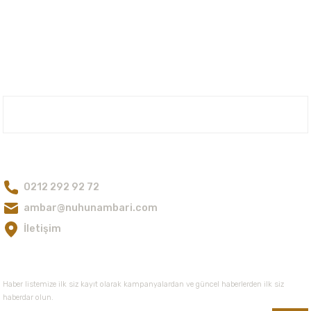
Bu ürünün fiyat bilgisi, resim, ürün açıklamalarında ve diğer konularda
yetersiz gördüğünüz noktaları öneri formunu kullanarak tarafımıza
iletebilirsiniz.
Görüş ve önerileriniz için teşekkür ederiz.
Ürün resmi kalitesiz, bozuk veya görüntülenemiyor.
Ürün açıklamasında eksik bilgiler bulunuyor.
Nuh'un Ambarı
Ürün bilgilerinde hatalar bulunuyor.
Ürün fiyatı diğer sitelerden daha pahalı.
Bize Ulaşın
Bu ürüne benzer farklı alternatifler olmalı.
0212 292 92 72
ambar@nuhunambari.com
İletişim
Gönder
E-Bültene Kayıt Olun
Haber listemize ilk siz kayıt olarak kampanyalardan ve güncel haberlerden ilk siz
haberdar olun.