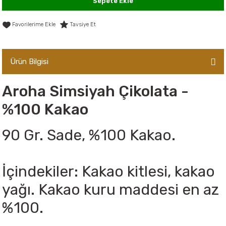
Sepete Ekle
er,Soslar ve Konserveler
-Kadınlara Özel Bakım
Tavsiye Et
dırıcılar
-Bebek ve Çocuk Bakımı
Ürün Bilgisi
ekler
-Erkeklere Özel Bakım
Aroha Simsiyah Çikolata -
ve Tahıl Ezmeleri
- Hipoalerjenik Bakım Ürünleri
%100 Kakao
 Çikolata
-Sabunlar
90 Gr. Sade, %100 Kakao.
Reçel ve Ezmeler
İçindekiler: Kakao kitlesi, kakao
yağı. Kakao kuru maddesi en az
%100.