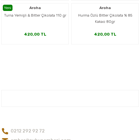
er,Soslar ve Konserveler
-Kadınlara Özel Bakım
Yeni
Aroha
Aroha
Turna Yemişli & Bitter Çikolata 110 gr
Hurma Özlü Bitter Çikolata % 85
Kakao 80gr
dırıcılar
-Bebek ve Çocuk Bakımı
420,00 TL
420,00 TL
ekler
-Erkeklere Özel Bakım
ve Tahıl Ezmeleri
- Hipoalerjenik Bakım Ürünleri
 Çikolata
-Sabunlar
Reçel ve Ezmeler
Nuh'un Ambarı
Bize Ulaşın
0212 292 92 72