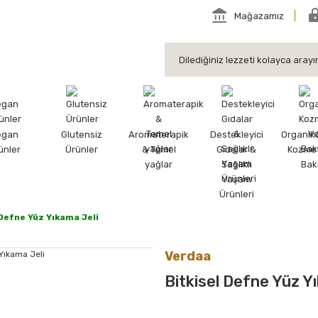
Mağazamız
egan
Glutensiz
Aromaterapik
Destekleyici
Organik
ünler
Ürünler
& Temel
Gıdalar &
Kozmet
yağlar
Sağlıklı
Bak
Yaşam
Ürünleri
 Defne Yüz Yıkama Jeli
Verdaa
Bitkisel Defne Yüz Y