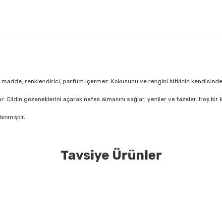
madde, renklendirici, parfüm içermez. Kokusunu ve rengini bitkinin kendisinden 
r. Cildin gözeneklerini açarak nefes almasını sağlar, yeniler ve tazeler. Hoş bir 
enmiştir.
Tavsiye Ürünler
konularda yetersiz gördüğünüz noktaları öneri formunu kullanarak tarafımıza
Bu ürüne ilk yorumu siz yapın!
Yorum Yaz