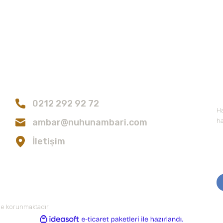
Bize Ulaşın
E
Gönder
0212 292 92 72
Ha
ambar@nuhunambari.com
ha
İletişim
 ile korunmaktadır.
ile
ideasoft
e-