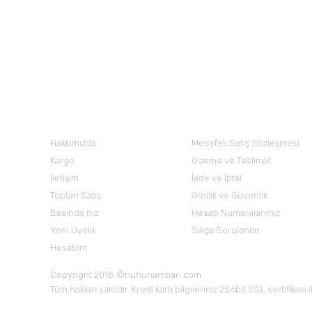
Ürün fiyatı diğer sitelerden daha pahalı.
420,00 TL
230,00 TL
Bu ürüne benzer farklı alternatifler olmalı.
Nuh'un Ambarı
Hakkımızda
Mesafeli Satış Sözleşmesi
Kargo
Ödeme ve Teslimat
İletişim
İade ve İptal
Toptan Satış
Gizlilik ve Güvenlik
Basında biz
Hesap Numaralarımız
Yeni Üyelik
Sıkça Sorulanlar
Hesabım
Copyright 2018 ©nuhunambari.com
Tüm hakları saklıdır. Kredi kartı bilgileriniz 256bit SSL sertifikası