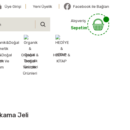
Üye Girişi
Yeni Üyelik
Facebook ile Bağlan
Alışveriş
Sepetim
&Doğal
Organik &
HEDİYE &
ik Ve
Doğal
KİTAP
ım
Temizlik
Ürünleri
ıkama Jeli