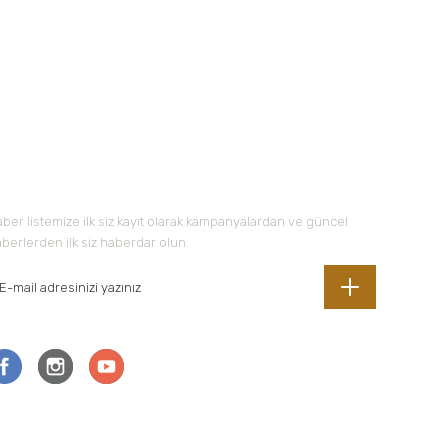
-Bültene Kayıt Olun
ber listemize ilk siz kayıt olarak kampanyalardan ve güncel
berlerden ilk siz haberdar olun.