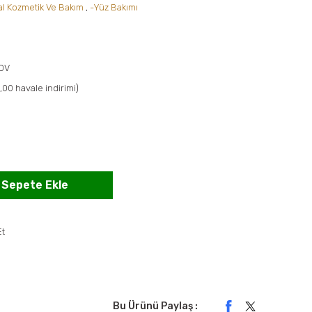
l Kozmetik Ve Bakım
,
-Yüz Bakımı
KDV
,00 havale indirimi)
Sepete Ekle
Et
Bu Ürünü Paylaş :