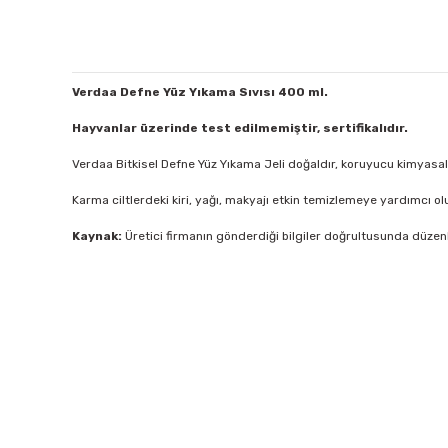
Verdaa Defne Yüz Yıkama Sıvısı 400 ml.
Hayvanlar üzerinde test edilmemiştir, sertifikalıdır.
Verdaa Bitkisel Defne Yüz Yıkama Jeli doğaldır, koruyucu kimyasal 
Karma ciltlerdeki kiri, yağı, makyajı etkin temizlemeye yardımcı olu
Kaynak:
Üretici firmanın gönderdiği bilgiler doğrultusunda düzenl
Bu ürünün fiyat bilgisi, resim, ürün açıklamalarında ve diğer 
Görüş ve önerileriniz için teşekkür ederiz.
Verdaa
Verdaa
Ürün resmi kalitesiz, bozuk veya görüntülenemiyor.
Ürün açıklamasında eksik bilgiler bulunuyor.
Bitkisel Defne Şampuanı
Bitkisel Defne Sabun
Ürün bilgilerinde hatalar bulunuyor.