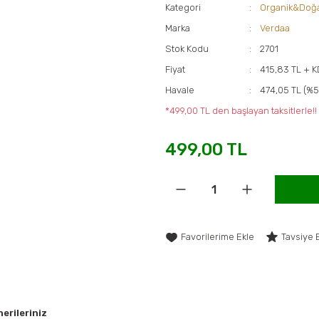
Kategori
Organik&Doğa
Marka
Verdaa
Stok Kodu
2701
Fiyat
415,83 TL + 
Havale
474,05 TL (%5
*499,00 TL den başlayan taksitlerle!!
499,00 TL
Tavsiye 
erileriniz