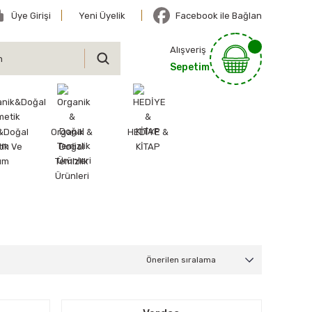
Üye Girişi
Yeni Üyelik
Facebook ile Bağlan
Alışveriş
Sepetim
&Doğal
Organik &
HEDİYE &
ik Ve
Doğal
KİTAP
ım
Temizlik
Ürünleri