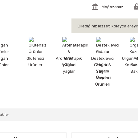
Mağazamız
egan
Glutensiz
Aromaterapik
Destekleyici
Organik
ünler
Ürünler
& Temel
Gıdalar &
Kozmet
yağlar
Sağlıklı
Bak
Yaşam
Ürünleri
akiler