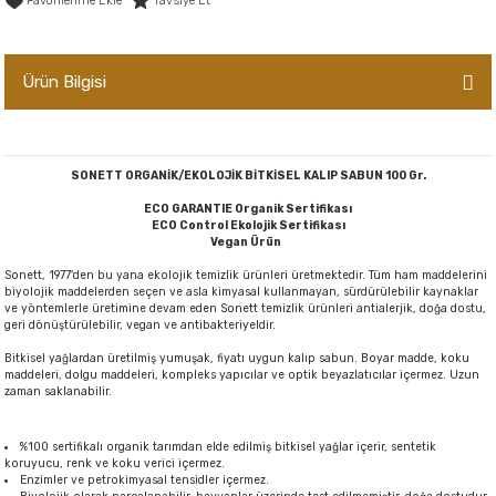
Tavsiye Et
er,Soslar ve Konserveler
-Kadınlara Özel Bakım
Ürün Bilgisi
dırıcılar
-Bebek ve Çocuk Bakımı
ekler
-Erkeklere Özel Bakım
SONETT ORGANİK/EKOLOJİK BİTKİSEL KALIP SABUN 100 Gr.
ve Tahıl Ezmeleri
- Hipoalerjenik Bakım Ürünleri
ECO GARANTIE Organik Sertifikası
ECO Control Ekolojik Sertifikası
Vegan Ürün
 Çikolata
-Sabunlar
Sonett, 1977'den bu yana ekolojik temizlik ürünleri üretmektedir. Tüm ham maddelerini
biyolojik maddelerden seçen ve asla kimyasal kullanmayan, sürdürülebilir kaynaklar
Reçel ve Ezmeler
ve yöntemlerle üretimine devam eden Sonett temizlik ürünleri antialerjik, doğa dostu,
geri dönüştürülebilir, vegan ve antibakteriyeldir.
Bitkisel yağlardan üretilmiş yumuşak, fiyatı uygun kalıp sabun. Boyar madde, koku
maddeleri, dolgu maddeleri, kompleks yapıcılar ve optik beyazlatıcılar içermez. Uzun
zaman saklanabilir.
%100 sertifikalı organik tarımdan elde edilmiş bitkisel yağlar içerir, sentetik
koruyucu, renk ve koku verici içermez.
Enzimler ve petrokimyasal tensidler içermez.