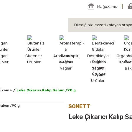
Mağazamız
egan
Glutensiz
Aromaterapik
Destekleyici
Organik
ünler
Ürünler
& Temel
Gıdalar &
Kozmet
yağlar
Sağlıklı
Bak
Yaşam
Ürünleri
Yıkama
Leke Çıkarıcı Kalıp Sabun /90 g
SONETT
Leke Çıkarıcı Kalıp 