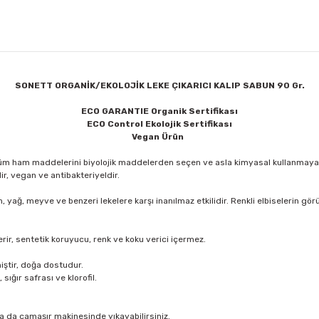
SONETT ORGANİK/EKOLOJİK LEKE ÇIKARICI KALIP SABUN 90 Gr.
ECO GARANTIE Organik Sertifikası
ECO Control Ekolojik Sertifikası
Vegan Ürün
. Tüm ham maddelerini biyolojik maddelerden seçen ve asla kimyasal kullanmay
lir, vegan ve antibakteriyeldir.
yağ, meyve ve benzeri lekelere karşı inanılmaz etkilidir. Renkli elbiselerin 
erir, sentetik koruyucu, renk ve koku verici içermez.
miştir, doğa dostudur.
ığır safrası ve klorofil.
a da çamaşır makinesinde yıkayabilirsiniz.