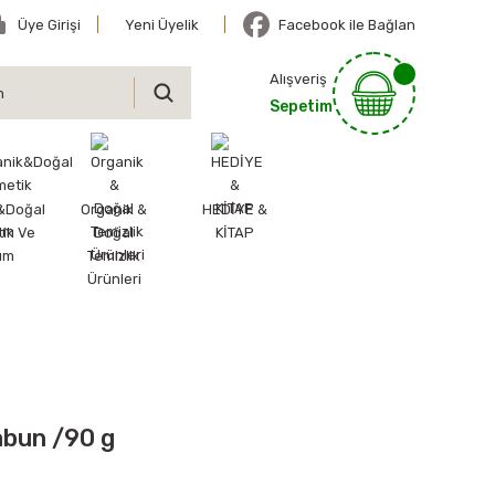
Üye Girişi
Yeni Üyelik
Facebook ile Bağlan
Alışveriş
Sepetim
&Doğal
Organik &
HEDİYE &
ik Ve
Doğal
KİTAP
ım
Temizlik
Ürünleri
Sabun /90 g