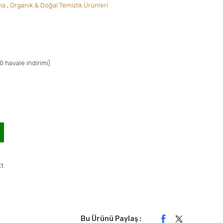
ma
,
Organik & Doğal Temizlik Ürünleri
0 havale indirimi)
Et
Bu Ürünü Paylaş :