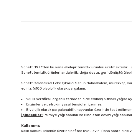
Sonett, 1977'den bu yana ekolojik temizlik ürünleri üretmektedir
Sonett temizlik ürünleri antialerjik, doğa dostu, geri dönüştürülebi
Sonett Geleneksel Leke Çıkarıcı Sabun dolmakalem, mürekkep, kan, 
ediniz. %100 biyolojik olarak parçalanır.
%100 sertifikalı organik tarımdan elde edilmiş bitkisel yağlar iç
Enzimler ve petrokimyasal tensidler içermez.
Biyolojik olarak parçalanabilir, hayvanlar üzerinde test edilme
İçindekiler:
Palmiye yağı sabunu ve Hindistan cevizi yağı sabunu, s
Kullanımı:
Kalıp sabunu lekenün üzerine hafifçe uygulayın. Daha sonra elde y