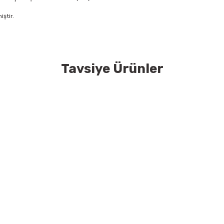
iştir.
Tavsiye Ürünler
konularda yetersiz gördüğünüz noktaları öneri formunu kullanarak tarafımıza
Bu ürüne ilk yorumu siz yapın!
Tükendi
Tükendi
Tüken
SONETT
SONETT
SONE
Yorum Yaz
Yün Bakımı /300 mL
Çamaşır Yumuşatıcı /1L
Kireç Önleyi
65,44 TL
41,19 TL
78,00
Bize Ulaşın
E