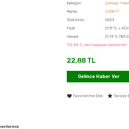
Kategori
Çamaşır Yıka
Marka
SONETT
Stok Kodu
0503
Fiyat
21,19 TL + KDV
Havale
21,74 TL (%5,0
*22,88 TL den başlayan taksitlerle!!
22,88 TL
Gelince Haber Ver
Tavsiye 
erileriniz