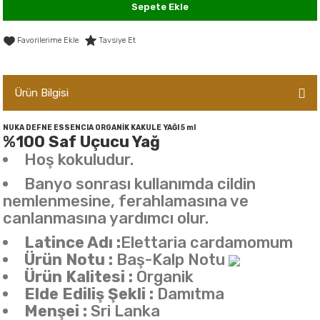
Sepete Ekle
er,Soslar ve Konserveler
-Kadınlara Özel Bakım
Tavsiye Et
dırıcılar
-Bebek ve Çocuk Bakımı
ekler
-Erkeklere Özel Bakım
Ürün Bilgisi
ve Tahıl Ezmeleri
- Hipoalerjenik Bakım Ürünleri
NUKA DEFNE ESSENCIA ORGANİK KAKULE YAĞI 5 ml
%100 Saf Uçucu Yağ
Hoş kokuludur.
 Çikolata
-Sabunlar
Banyo sonrası kullanımda cildin
Reçel ve Ezmeler
nemlenmesine, ferahlamasına ve
canlanmasına yardımcı olur.
Latince Adı :
Elettaria cardamomum
Ürün Notu :
Baş-Kalp Notu
Ürün Kalitesi :
Organik
Elde Ediliş Şekli :
Damıtma
Menşei :
Sri Lanka