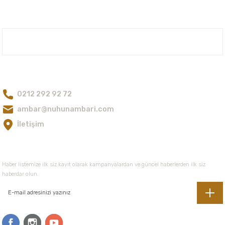
Ürün bilgilerinde hatalar bulunuyor.
Ürün fiyatı diğer sitelerden daha pahalı.
Bu ürüne benzer farklı alternatifler olmalı.
Nuh'un Ambarı
Bize Ulaşın
0212 292 92 72
Gönder
ambar@nuhunambari.com
İletişim
E-Bültene Kayıt Olun
Haber listemize ilk siz kayıt olarak kampanyalardan ve güncel haberlerden ilk siz
haberdar olun.