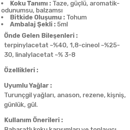
Koku Tanımı :
Taze, güçlü, aromatik-
odunumsu, balzamsı
Bitkide Oluşumu :
Tohum
Ambalaj Şekli :
5ml
Önde Gelen Bileşenleri :
terpinylacetat ~%40, 1,8-cineol ~%25-
30, linalylacetat ~% 3-8
Özellikleri :
Uyumlu Yağlar :
Turunçgil yağları, anason, rezene, kişniş,
günlük, gül.
Kullanım Önerileri :
Baharatlı koku karışımları ve toplayıcı