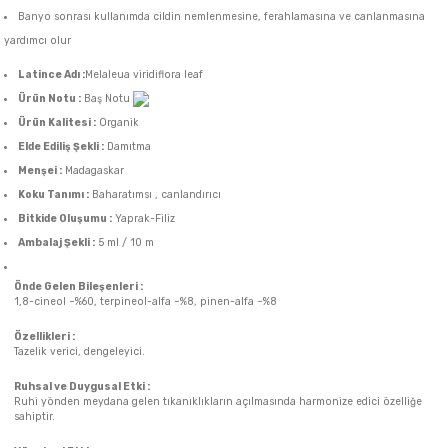
Banyo sonrası kullanımda cildin nemlenmesine, ferahlamasına ve canlanmasına
yardımcı olur
Latince Adı :
Melaleua viridiflora leaf
Ürün Notu :
Baş Notu
Ürün Kalitesi :
Organik
Elde Ediliş Şekli :
Damıtma
Menşei :
Madagaskar
Koku Tanımı :
Baharatımsı , canlandırıcı
Bitkide Oluşumu :
Yaprak-Filiz
Ambalaj Şekli :
5 ml / 10 m
Önde Gelen Bileşenleri :
1,8-cineol ~%60, terpineol-alfa ~%8, pinen-alfa ~%8
Özellikleri :
Tazelik verici, dengeleyici.
Ruhsal ve Duygusal Etki :
Ruhi yönden meydana gelen tıkanıklıkların açılmasında harmonize edici özelliğe
sahiptir.