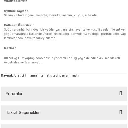
Vücutsal Etki :
Uyumlu Yağlar :
Semra ve bodur çamı, lavanta, manuka, mersin, kuşdili, zufa otu.
Kullanım Önerileri :
Soğuk algınlığı için ideal bir yağdır, çam, mersin, lavanta ve kuşdili yağları ile sırt ve
göğüs masajında kullanılır. Ayrıca masajlarda, banyolarda ve doğal parfümlerde, yağ
lambalarında, hava temizleyicilerde.
Notlar :
80-90 kg Filiz yaprağından destile yöntemi ile 1 kg yağ elde edilir. Asıl memleketi
Avustralya ve Tasmanya’dır.
Kaynak:
Üretici firmanın internet sitesinden alınmıştır
Yorumlar
Taksit Seçenekleri
Bu ürüne ilk yorumu siz yapın!