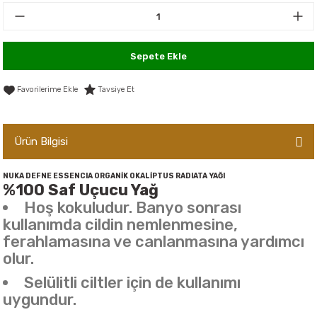
er,Soslar ve Konserveler
-Kadınlara Özel Bakım
dırıcılar
-Bebek ve Çocuk Bakımı
Sepete Ekle
ekler
-Erkeklere Özel Bakım
Tavsiye Et
ve Tahıl Ezmeleri
- Hipoalerjenik Bakım Ürünleri
Ürün Bilgisi
 Çikolata
-Sabunlar
NUKA DEFNE ESSENCIA ORGANİK OKALİPTUS RADIATA YAĞI
%100 Saf Uçucu Yağ
Reçel ve Ezmeler
Hoş kokuludur. Banyo sonrası
kullanımda cildin nemlenmesine,
ferahlamasına ve canlanmasına yardımcı
olur.
Selülitli ciltler için de kullanımı
uygundur.