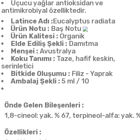
Uçucu yağlar antioksidan ve
antimikrobiyal özelliktedir.
Latince Adı :
Eucalyptus radiata
Ürün Notu :
Baş Notu
Ürün Kalitesi :
Organik
Elde Ediliş Şekli :
Damıtma
Menşei :
Avustralya
Koku Tanımı :
Taze, hafif keskin,
serinletici
Bitkide Oluşumu :
Filiz - Yaprak
Ambalaj Şekli :
5 ml / 10
Önde Gelen Bileşenleri :
1,8-cineol: yak. % 67, terpineol-alfa: yak. 
Özellikleri :