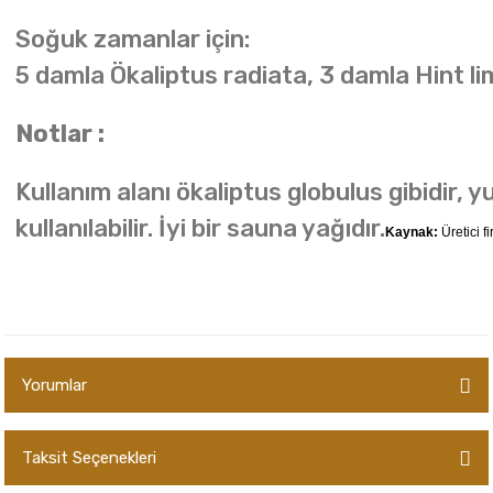
Soğuk zamanlar için:
5 damla Ökaliptus radiata, 3 damla Hint 
Notlar :
Kullanım alanı ökaliptus globulus gibidir,
kullanılabilir. İyi bir sauna yağıdır.
Kaynak:
Üretici f
Yorumlar
Taksit Seçenekleri
Bu ürüne ilk yorumu siz yapın!