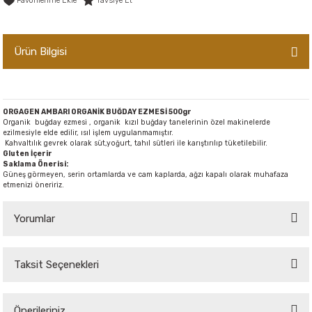
Tavsiye Et
er,Soslar ve Konserveler
-Kadınlara Özel Bakım
Ürün Bilgisi
dırıcılar
-Bebek ve Çocuk Bakımı
ekler
-Erkeklere Özel Bakım
ORGAGEN AMBARI ORGANİK BUĞDAY EZMESİ 500gr
ve Tahıl Ezmeleri
- Hipoalerjenik Bakım Ürünleri
Organik buğday ezmesi , organik kızıl buğday tanelerinin özel makinelerde
ezilmesiyle elde edilir, ısıl işlem uygulanmamıştır.
Kahvaltılık gevrek olarak süt,yoğurt, tahıl sütleri ile karıştırılıp tüketilebilir.
 Çikolata
-Sabunlar
Gluten İçerir
Saklama Önerisi:
Güneş görmeyen, serin ortamlarda ve cam kaplarda, ağzı kapalı olarak muhafaza
etmenizi öneririz.
Reçel ve Ezmeler
Yorumlar
Taksit Seçenekleri
Bu ürüne ilk yorumu siz yapın!
Önerileriniz