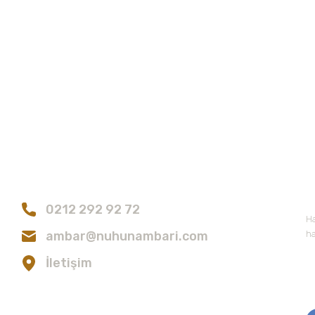
Tükendi
rı
Orgagen Ambarı
Yorum Yaz
 500 gr
Organik Buğday Ezmesi 500 gr
90,00 TL
Bize Ulaşın
E
Gönder
0212 292 92 72
Ha
ambar@nuhunambari.com
ha
İletişim