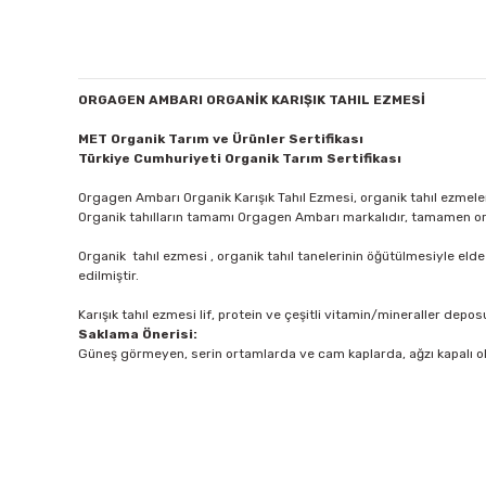
ORGAGEN AMBARI ORGANİK KARIŞIK TAHIL EZMESİ
MET Organik Tarım ve Ürünler Sertifikası
Türkiye Cumhuriyeti Organik Tarım Sertifikası
Orgagen Ambarı Organik Karışık Tahıl Ezmesi, organik tahıl ezmele
Organik tahılların tamamı Orgagen Ambarı markalıdır, tamamen or
Organik tahıl ezmesi , organik tahıl tanelerinin öğütülmesiyle eld
edilmiştir.
Karışık tahıl ezmesi lif, protein ve çeşitli vitamin/mineraller deposu
Saklama Önerisi:
Güneş görmeyen, serin ortamlarda ve cam kaplarda, ağzı kapalı o
Bu ürünün fiyat bilgisi, resim, ürün açıklamalarında ve diğer 
Görüş ve önerileriniz için teşekkür ederiz.