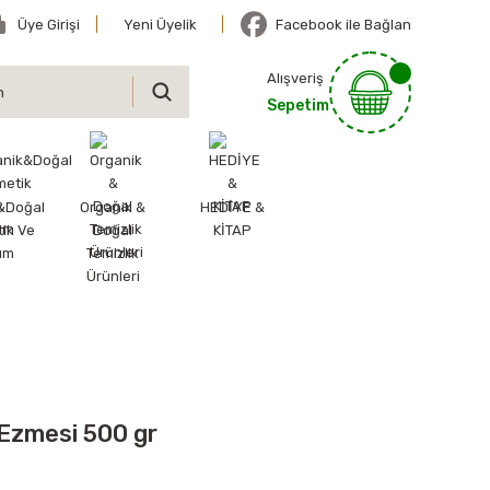
Üye Girişi
Yeni Üyelik
Facebook ile Bağlan
Alışveriş
Sepetim
&Doğal
Organik &
HEDİYE &
ik Ve
Doğal
KİTAP
ım
Temizlik
Ürünleri
 Ezmesi 500 gr