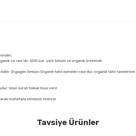
rinden;
ganik ve raw'dır. GDO'suz yerli tohum ve organik üretimdir.
e edilir. Orgagen Ambarı Organik tahıl ezmeleri raw'dur, organik tahıl taneleri
dur. Uzun süreli tokluk hissi verir.
larak muhafaza etmenizi öneririz.
Tavsiye Ürünler
konularda yetersiz gördüğünüz noktaları öneri formunu kullanarak tarafımıza
Bu ürüne ilk yorumu siz yapın!