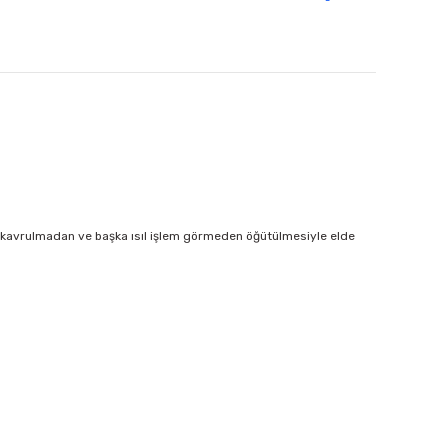
nin kavrulmadan ve başka ısıl işlem görmeden öğütülmesiyle elde
 iletebilirsiniz.