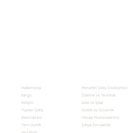
Tükendi
Orgagen Ambarı
Orgagen Amba
Ürün resmi kalitesiz, bozuk veya görüntülenemiyor.
Ürün açıklamasında eksik bilgiler bulunuyor.
Organik Yulaf Ezmesi 500 gr
Organik Arpa Ezmesi
Ürün bilgilerinde hatalar bulunuyor.
Ürün fiyatı diğer sitelerden daha pahalı.
160,00 TL
90,00 TL
Bu ürüne benzer farklı alternatifler olmalı.
Nuh'un Ambarı
Hakkımızda
Mesafeli Satış Sözleşmesi
Kargo
Ödeme ve Teslimat
İletişim
İade ve İptal
Toptan Satış
Gizlilik ve Güvenlik
Basında biz
Hesap Numaralarımız
Yeni Üyelik
Sıkça Sorulanlar
Hesabım