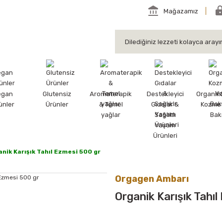
Mağazamız
egan
Glutensiz
Aromaterapik
Destekleyici
Organik
ünler
Ürünler
& Temel
Gıdalar &
Kozmet
yağlar
Sağlıklı
Bak
Yaşam
Ürünleri
anik Karışık Tahıl Ezmesi 500 gr
Orgagen Ambarı
Organik Karışık Tahıl