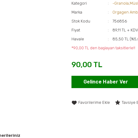
Kategori
-Granola,Müsl
Marka
Orgagen Amb
Stok Kodu
756856
Fiyat
89,11 TL + KD
Havale
85,50 TL (%5,
*90,00 TL den başlayan taksitlerle!!
90,00 TL
Gelince Haber Ver
Tavsiye 
erileriniz