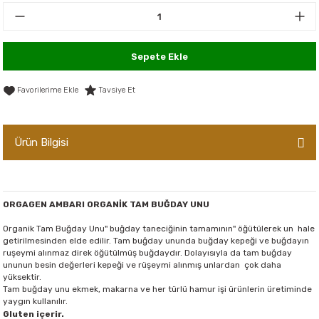
er,Soslar ve Konserveler
-Kadınlara Özel Bakım
dırıcılar
-Bebek ve Çocuk Bakımı
Sepete Ekle
ekler
-Erkeklere Özel Bakım
Tavsiye Et
ve Tahıl Ezmeleri
- Hipoalerjenik Bakım Ürünleri
Ürün Bilgisi
 Çikolata
-Sabunlar
Reçel ve Ezmeler
ORGAGEN AMBARI ORGANİK TAM BUĞDAY UNU
Organik Tam Buğday Unu" buğday taneciğinin tamamının" öğütülerek un hale
getirilmesinden elde edilir. Tam buğday ununda
buğday kepeği ve buğdayın
ruşeymi alınmaz direk öğütülmüş buğdaydır. Dolayısıyla da tam buğday
ununun besin değerleri kepeği ve rüşeymi alınmış unlardan çok daha
yüksektir.
Tam buğday unu ekmek, makarna ve her türlü hamur işi ürünlerin üretiminde
yaygın kullanılır.
Gluten içerir.