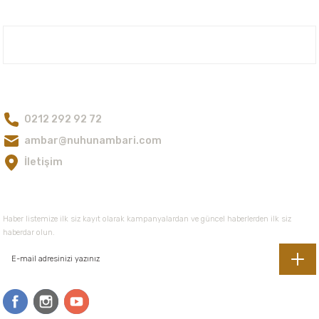
Ürün fiyatı diğer sitelerden daha pahalı.
Bu ürüne benzer farklı alternatifler olmalı.
Nuh'un Ambarı
Bize Ulaşın
0212 292 92 72
Gönder
ambar@nuhunambari.com
İletişim
E-Bültene Kayıt Olun
Haber listemize ilk siz kayıt olarak kampanyalardan ve güncel haberlerden ilk siz
haberdar olun.